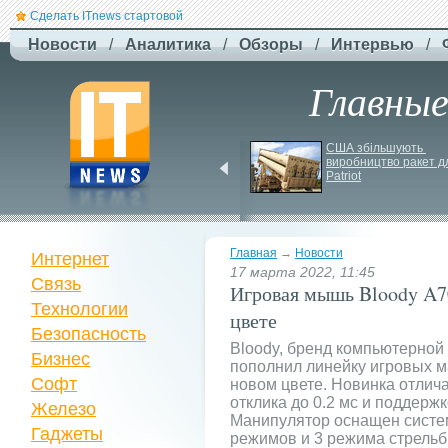
Сделать ITnews стартовой
Новости
/
Аналитика
/
Обзоры
/
Интервью
/
Главны
ЗСУ здійснили перший 
США збільшують 
повітряний штурм за 
виробництво ракет дл
участю роботів
Patriot
Главная
→
Новости
Интернет
17 марта 2022, 11:45
Связь
Игровая мышь Bloody A7
Технологии
цвете
Безопасность
Bloody, бренд компьютерной
Бизнес
пополнил линейку игровых 
Софт
новом цвете. Новинка отли
отклика до 0.2 мс и поддержк
Железо
Манипулятор оснащен систем
Гаджеты
режимов и 3 режима стрельб