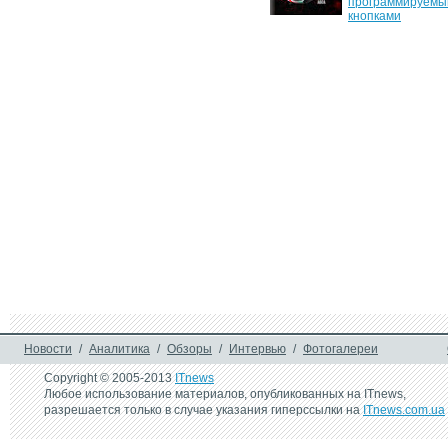
программируемы
кнопками
8 декабря 2022 г.
25 августа 2020 г.
Четыре новых игровых 
Bloody представл
манипулятора от BLOODY
сразу 10 новых м
игровых мышей
3 декабря 2018 г.
3 июля 2018 г.
Игровая мышь Bloody J95 
Новая игровая м
- теперь и в сером цвете
Bloody J95 в стил
милитари
22 сентября 2017 г.
Игровая мышь A4Tech 
Bloody P93
Новости
/
Аналитика
/
Обзоры
/
Интервью
/
Фотогалереи
Copyright © 2005-2013
ITnews
Любое использование материалов, опубликованных на ITnews,
разрешается только в случае указания гиперссылки на
ITnews.com.ua