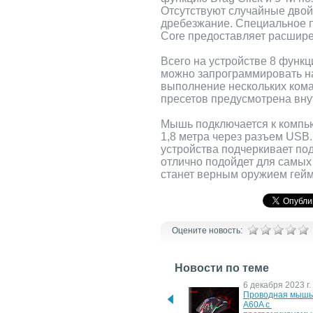
Отсутствуют случайные двой
дребезжание. Специальное п
Core предоставляет расшире
Всего на устройстве 8 функ
можно запрограммировать н
выполнение нескольких кома
пресетов предусмотрена вну
Мышь подключается к компь
1,8 метра через разъем USB
устройства подчеркивает под
отлично подойдет для самых
станет верным оружием гейм
Оцените новость:
Новости по теме
20 мая 2026 г.
6 декабря 2023 г.
Молниеносная игровая 
Проводная мышь 
мышь Bloody SG5 SE
A60A с 