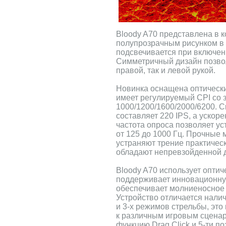
Bloody A70 представлена в к
полупрозрачным рисунком в 
подсвечивается при включен
Симметричный дизайн позво
правой, так и левой рукой.
Новинка оснащена оптическ
имеет регулируемый CPI со 
1000/1200/1600/2000/6200. 
составляет 220 IPS, а ускор
частота опроса позволяет ус
от 125 до 1000 Гц. Прочные 
устраняют трение практичес
обладают непревзойденной 
Bloody A70 использует опти
поддерживает инновационную 
обеспечивает молниеносное в
Устройство отличается нали
и 3-х режимов стрельбы, это
к различным игровым сцена
функцию Drag Click и 5-ти п