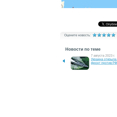
Оцените новость:
Новости по теме
18 октября 2023 г.
7 августа 2023 г.
Что изменит на фронте 
Украина открыла 
появление у ВСУ ракет 
фронт против РФ
ATACMS?
13 сентября 2022 г.
5 августа 2022 г.
Контрнаступление ВСУ в 
Войска РФ могут 
Харьковской области 
отступить от Изюм
прошло намного лучше, 
чем ожидалось
1 июня 2022 г.
23 мая 2022 г.
РФ нанесла удар по 
Пять сценариев 
Чернобаевке
окончания войны -
Street Journal