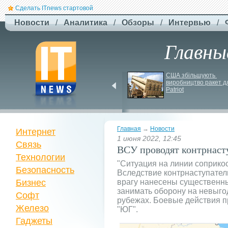
Сделать ITnews стартовой
Новости
/
Аналитика
/
Обзоры
/
Интервью
/
Главны
F-
Drones представила 
США збільшують 
виробництво ракет дл
бюджетный дрон F-
Patriot
Сaptain, который 
преодолевает 100 км
Главная
→
Новости
Интернет
1 июня 2022, 12:45
Связь
ВСУ проводят контрнаст
Технологии
"Ситуация на линии соприко
Безопасность
Вследствие контрнаступател
Бизнес
врагу нанесены существенны
занимать оборону на невыг
Софт
рубежах. Боевые действия п
Железо
"ЮГ".
Гаджеты