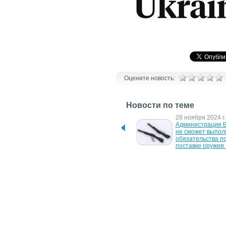
Оцените новость:
Новости по теме
5 февраля 2025 г.
28 ноября 2024 г.
Администрация Байдена 
Администрация Б
тормозила поставки 
не сможет выполн
оружия в Украину — 
обязательства по
Reuters
поставке оружия
27 января 2023 г.
25 января 2023 г.
Эстония просит у 
Китайские компан
Германии разрешение на 
продавали России
передачу Украине 
"нелетальное вое
кассетных боеприпасов
оборудование"
23 ноября 2022 г.
10 октября 2022 г
Сенаторы просят MQ-1C 
США ограничила 
Gray Eagle для Украины
Китаю сверхмощн