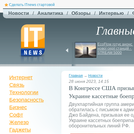
Сделать ITnews стартовой
Новости
/
Аналитика
/
Обзоры
/
Интервью
/
Главны
Російський удар 
EcoFlow готує анонс 
знищив ключовий 
нової серії станцій - 
склад Intertop Ukraine
STREAM 5000
Главная
→
Новости
Интернет
28 июня 2023, 14:15
Связь
В Конгрессе США призыв
Технологии
Украине кассетные боеп
Безопасность
Двухпартийная группа амери
Бизнес
обратилась с письмом к ад
Софт
Джо Байдена, призывая ее 
Украине кассетных боеприп
Железо
оборонительных линий РФ.
Гаджеты