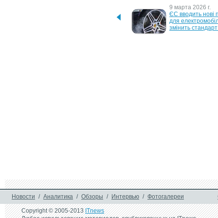
25 мая 2026 г.
9 марта 2026 г.
Китайські електромобілі 
ЄС вводить нові 
вперше досягли понад 
для електромобілі
15% продажів у Європі, - 
змінить стандарт
Bloomberg
3 октября 2025 г.
4 сентября 2025 г
Польща лідер Європи за 
5 ресурсів для 
темпами росту продажів 
планування под
електромобілів
1 июля 2024 г.
24 июня 2024 г.
Нова пошта збільшила 
Євросоюз і Китай 
мережу до 30 000 точок 
проведуть перего
сервісу
щодо запланован
мит на електромо
23 октября 2023 г.
Ринок електромобілів в 
ЄС продовжує зростати
Новости
/
Аналитика
/
Обзоры
/
Интервью
/
Фотогалереи
Copyright © 2005-2013
ITnews