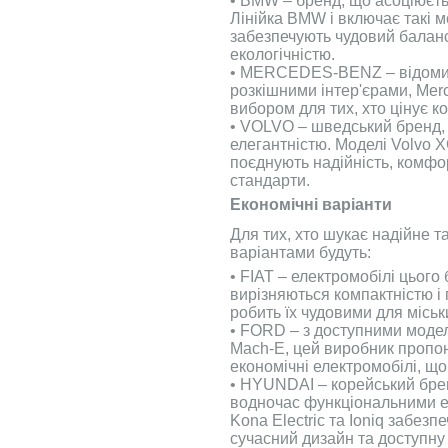
• BMW – бренд, що асоціюєть
Лінійка BMW i включає такі м
забезпечують чудовий баланс
екологічністю.
• MERCEDES-BENZ – відомий
розкішними інтер'єрами, Me
вибором для тих, хто цінує ко
• VOLVO – шведський бренд,
елегантністю. Моделі Volvo 
поєднують надійність, комфор
стандарти.
Економічні варіанти
Для тих, хто шукає надійне т
варіантами будуть:
• FIAT – електромобілі цього б
вирізняються компактністю і
робить їх чудовими для міськ
• FORD – з доступними модел
Mach-E, цей виробник пропон
економічні електромобілі, що
• HYUNDAI – корейський бре
водночас функціональними е
Kona Electric та Ioniq забез
сучасний дизайн та доступну 