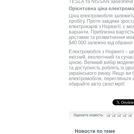
TESLA та NISSAN забезпечать
Орієнтовна ціна електромоб
Ціна електромобіля залежить 
пробігу. Проте завдяки зрос
електрокарів з Норвегії, є м
варіанти. Приблизна вартість
доставки та розмитнення мож
$40 000 залежно від обраної 
Електромобілі з Норвегії – 
якісний, екологічний та суча
ціною. Великий вибір моделей
та доступність роблять їх ід
українського ринку. Якщо ви
електромобіля, перегляньте 
обирайте авто своєї мрії!
Оцените новость:
Новости по теме