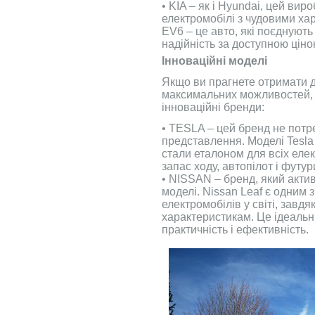
• KIA – як і Hyundai, цей ви
електромобілі з чудовими хар
EV6 – це авто, які поєднують
надійність за доступною ціно
Інноваційні моделі
Якщо ви прагнете отримати до
максимальних можливостей, 
інноваційні бренди:
• TESLA – цей бренд не потр
представлення. Моделі Tesla 
стали еталоном для всіх еле
запас ходу, автопілот і футу
• NISSAN – бренд, який актив
моделі. Nissan Leaf є одним
електромобілів у світі, завдя
характеристикам. Це ідеальни
практичність і ефективність.