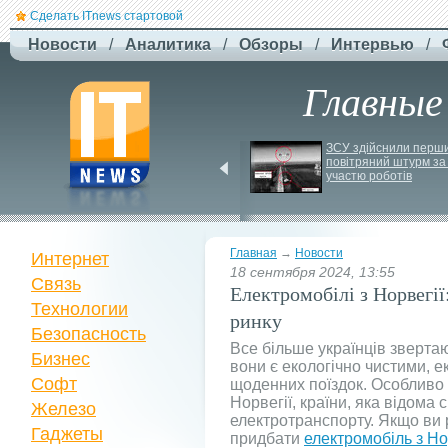
Сделать ITnews стартовой
Новости
/
Аналитика
/
Обзоры
/
Интервью
/
Главные
У Празі запустили 
ЗСУ здійснили перши
серію міських квестів 
повітряний штурм за 
маршрутами трамваїв
участю роботів
Главная
→
Новости
Интернет
18 сентября 2024, 13:55
Связь
Електромобілі з Норвегії
Технологии
ринку
Безопасность
Все більше українців звертаю
Бизнес
вони є екологічно чистими, 
Софт
щоденних поїздок. Особливо 
Норвегії, країни, яка відома
Железо
електротранспорту. Якщо ви 
Гаджеты
придбати
електромобіль з Но