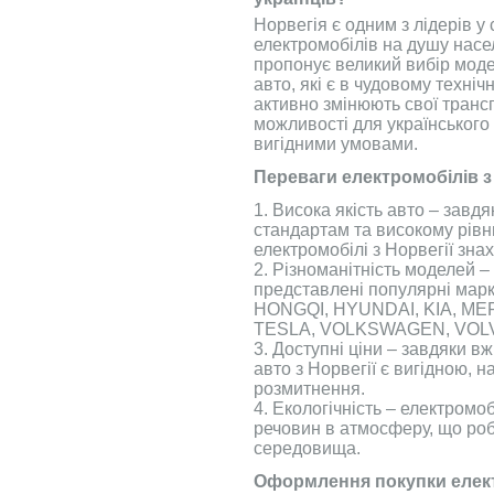
Норвегія є одним з лідерів у 
електромобілів на душу насе
пропонує великий вибір моде
авто, які є в чудовому техніч
активно змінюють свої транс
можливості для українського 
вигідними умовами.
Переваги електромобілів з
1. Висока якість авто – завд
стандартам та високому рів
електромобілі з Норвегії зна
2. Різноманітність моделей – 
представлені популярні марк
HONGQI, HYUNDAI, KIA, M
TESLA, VOLKSWAGEN, VOL
3. Доступні ціни – завдяки в
авто з Норвегії є вигідною, 
розмитнення.
4. Екологічність – електромо
речовин в атмосферу, що роб
середовища.
Оформлення покупки елект