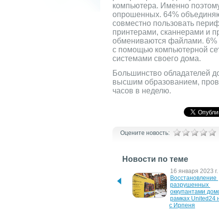
компьютера. Именно поэтому
опрошенных. 64% объединяю
совместно пользовать пери
принтерами, сканнерами и п
обмениваются файлами. 6% р
с помощью компьютерной се
системами своего дома.
Большинство обладателей до
высшим образованием, пров
часов в неделю.
Оцените новость:
Новости по теме
25 июня 2026 г.
16 января 2023 г.
Почти 70.000 домов 
Восстановление 
остались без 
разрушенных 
электричества из-за жары 
оккупантами домо
во Франции
рамках United24 
с Ирпеня
14 июня 2022 г.
6 декабря 2021 г.