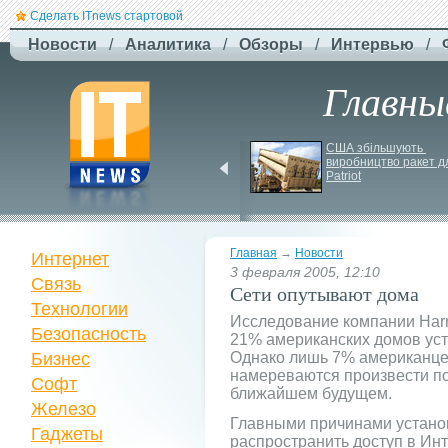
Сделать ITnews стартовой
Новости
/
Аналитика
/
Обзоры
/
Интервью
/
Главны
У Празі запустили 
США збільшують 
серію міських квестів 
виробництво ракет дл
маршрутами трамваїв
Patriot
Главная
→
Новости
Интернет
3 февраля 2005, 12:10
Связь
Сети опутывают дома
Технологии
Исследование компании Harris
Безопасность
21% американских домов уст
Бизнес
Однако лишь 7% американце
намереваются произвести п
Софт
ближайшем будущем.
Железо
Главными причинами установ
Гаджеты
распространить доступ в Инт