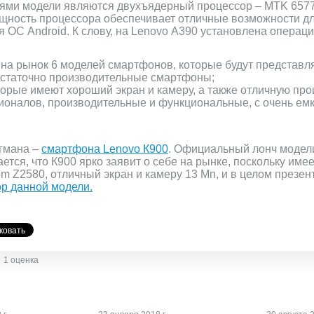
ями модели являются двухъядерный процессор – MTK 6577 
ощность процессора обеспечивает отличные возможности дл
я ОС Android. К слову, на Lenovo А390 установлена операц
 на рынок 6 моделей смартфонов, которые будут представля
достаточно производительные смартфоны;
орые имеют хороший экран и камеру, а также отличную про
оналов, производительные и функциональные, с очень емк
агмана –
смартфона Lenovo К900
. Официальный лонч модел
ается, что К900 ярко заявит о себе на рынке, поскольку име
tom Z2580, отличный экран и камеру 13 Мп, и в целом през
ор данной модели.
1 оценка