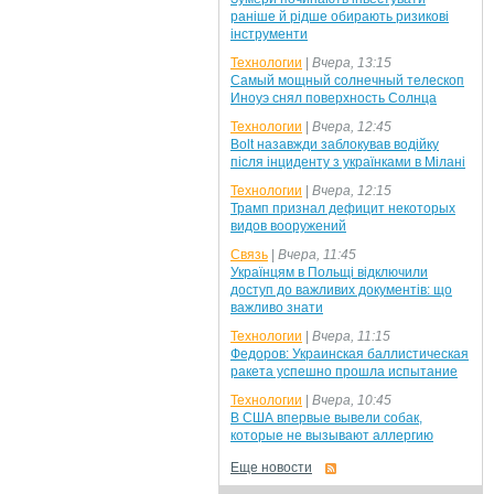
раніше й рідше обирають ризикові
інструменти
Технологии
|
Вчера, 13:15
Самый мощный солнечный телескоп
Иноуэ снял поверхность Солнца
Технологии
|
Вчера, 12:45
Bolt назавжди заблокував водійку
після інциденту з українками в Мілані
Технологии
|
Вчера, 12:15
Трамп признал дефицит некоторых
видов вооружений
Связь
|
Вчера, 11:45
Українцям в Польщі відключили
доступ до важливих документів: що
важливо знати
Технологии
|
Вчера, 11:15
Федоров: Украинская баллистическая
ракета успешно прошла испытание
Технологии
|
Вчера, 10:45
В США впервые вывели собак,
которые не вызывают аллергию
Еще новости