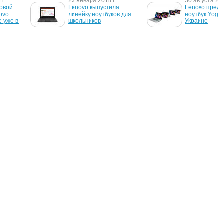
г.
23 января 2018 г.
30 августа 2
овой 
Lenovo выпустила 
Lenovo пре
ovo 
линейку ноутбуков для 
ноутбук Yog
 уже в 
школьников
Украине
16 августа 2013 г.
18 июля 201
Lenovo 
Lenovo принадлежит 
Lenovo рас
, P700 и 
29,2% украинского рынка 
украинском
ПК
О проекте