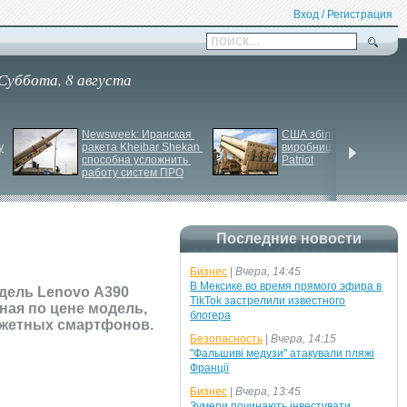
Вход / Регистрация
поиск...
Суббота, 8 августа
Newsweek: Иранская 
США збільшують 
у
ракета Kheibar Shekan 
виробництво ракет для 
способна усложнить 
Patriot
работу систем ПРО
Последние новости
Бизнес
|
Вчера, 14:45
В Мексике во время прямого эфира в
дель Lenovo А390
TikTok застрелили известного
ная по цене модель,
блогера
джетных смартфонов.
Безопасность
|
Вчера, 14:15
"Фальшиві медузи" атакували пляжі
Франції
Бизнес
|
Вчера, 13:45
Зумери починають інвестувати