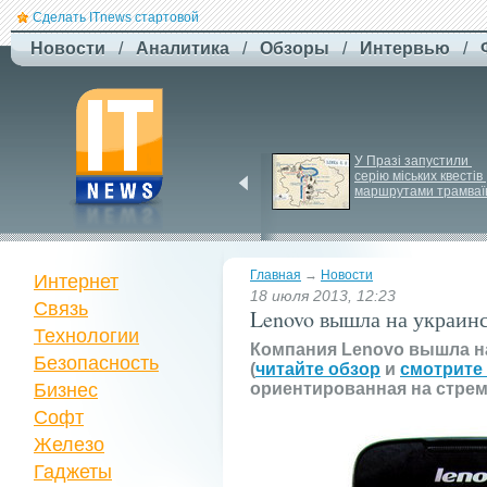
Сделать ITnews стартовой
Новости
/
Аналитика
/
Обзоры
/
Интервью
/
Siri може стати 
У Празі запустили 
платною через високі 
серію міських квестів 
витрати на роботу ІІ
маршрутами трамваї
Главная
→
Новости
Интернет
18 июля 2013, 12:23
Связь
Lenovo вышла на украин
Технологии
Компания Lenovo вышла н
Безопасность
(
читайте обзор
и
смотрите
Бизнес
ориентированная на стрем
Софт
Железо
Гаджеты