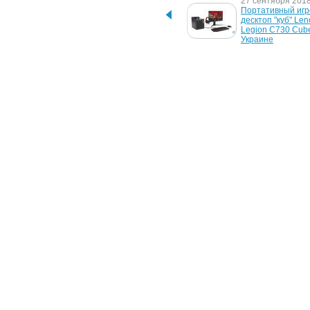
20 ноября 2020 г.
27 сентября 2018 
Lenovo лидирует на 
Портативный игр
украинском рынке ПК
десктоп "куб" Len
Legion C730 Cube
Украине
9 августа 2016 г.
29 января 2015 г.
Ноутбуки Lenovo ThinkPad 
Рабочие станции 
E460 и Е560 - на 
ThinkStation P500
украинском рынке
P900
Новости
/
Аналитика
/
Обзоры
/
Интервью
/
Фотогалереи
Copyright © 2005-2013
ITnews
Любое использование материалов, опубликованных на ITnews,