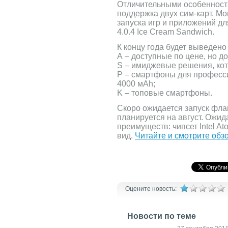
Отличительными особенност
поддержка двух сим-карт. М
запуска игр и приложений дл
4.0.4 Ice Cream Sandwich.
К концу года будет выведено
А – доступные по цене, но 
S – имиджевые решения, кот
P – смартфоны для професси
4000 мАh;
K – топовые смартфоны.
Скоро ожидается запуск фл
планируется на август. Ожид
преимуществ: чипсет Intel A
вид.
Читайте и смотрите обз
Оцените новость:
Новости по теме