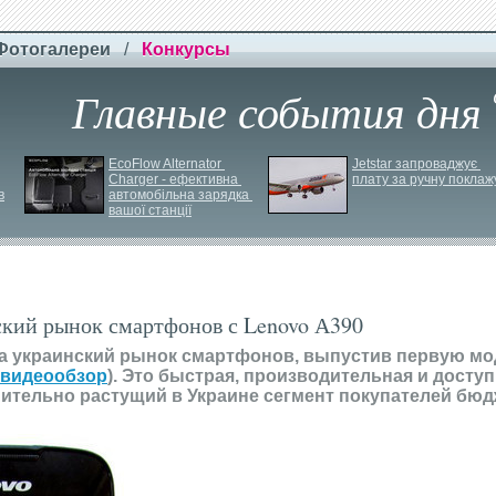
Фотогалереи
/
Конкурсы
Главные события дня
EcoFlow Alternator 
Jetstar запроваджує 
Charger - ефективна 
плату за ручну поклаж
в
автомобільна зарядка 
вашої станції
ский рынок смартфонов с Lenovo А390
а украинский рынок смартфонов, выпустив первую мо
 видеообзор
). Это быстрая, производительная и доступ
ительно растущий в Украине сегмент покупателей бю