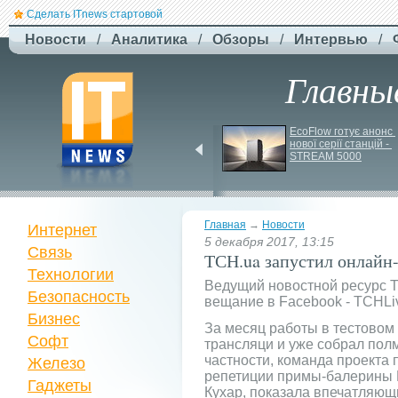
Сделать ITnews стартовой
Новости
/
Аналитика
/
Обзоры
/
Интервью
/
Главны
EcoFlow Alternator 
EcoFlow готує анонс 
Charger - ефективна 
нової серії станцій - 
автомобільна зарядка 
STREAM 5000
вашої станції
Главная
→
Новости
Интернет
5 декабря 2017, 13:15
Связь
ТСН.ua запустил онлайн-
Технологии
Ведущий новостной ресурс Т
Безопасность
вещание в Facebook - ТСНLi
Бизнес
За месяц работы в тестовом
Софт
трансляци и уже собрал пол
частности, команда проекта
Железо
репетиции примы-балерины
Гаджеты
Кухар, показала впечатляющ