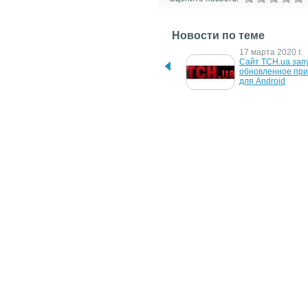
Новости по теме
7 мая 2020 г.
17 марта 2020 г.
YouTube-канал ТСН 
Сайт ТСН.ua запу
набрал 2 млн подписчиков
обновленное при
для Android
13 декабря 2018 г.
7 ноября 2018 г.
ТСН установил 
ТСН запустила вы
исторический рекорд по 
новостей в верти
охвату аудитории
формате для мо
11 января 2018 г.
28 ноября 2013 г.
ТСН.ua стал самым 
Приложение ТСН.
популярным 
теперь и Samsung
информационным сайтом 
TV
декабря
30 ноября 2007 г.
Facebook будет следить 
за пользователями только 
с их согласия