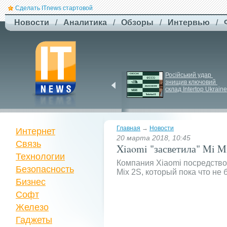
Сделать ITnews стартовой
Новости
/
Аналитика
/
Обзоры
/
Интервью
/
F-
Drones представила 
Російський удар 
знищив ключовий 
бюджетный дрон F-
склад Intertop Ukraine
Сaptain, который 
преодолевает 100 км
Главная
→
Новости
Интернет
20 марта 2018, 10:45
Связь
Xiaomi "засветила" Mi M
Технологии
Компания Xiaomi посредство
Безопасность
Mix 2S, который пока что не
Бизнес
Софт
Железо
Гаджеты