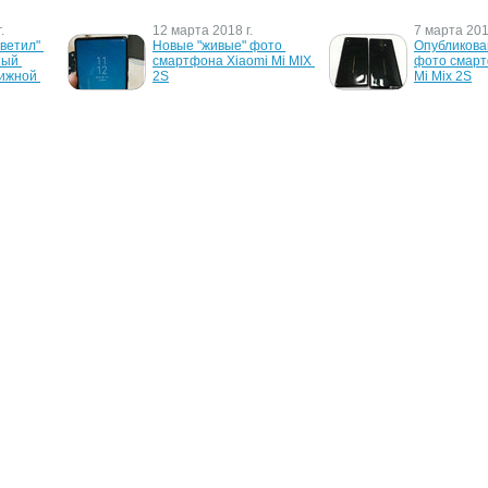
.
12 марта 2018 г.
7 марта 2018
ветил" 
Новые "живые" фото 
Опубликован
ый 
смартфона Xiaomi Mi MIX 
фото смарт
ижной 
2S
Mi Mix 2S
6 марта 2017 г.
10 апреля 2
фикации 
Новые подробности о 
Новый смар
 Mi Mix 
безрамочном смартфоне 
MI-2S оказа
Xiaomi Mi Mix 2
Samsung Ga
О проекте