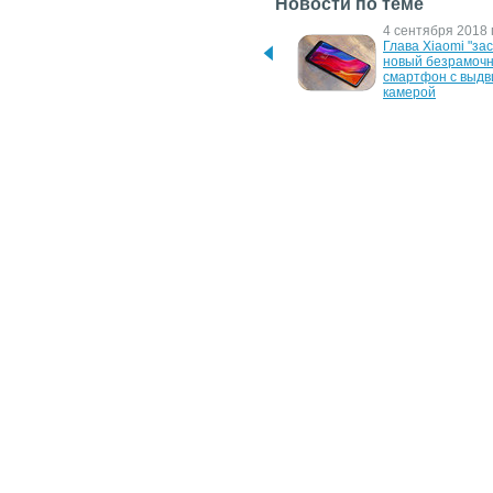
Новости по теме
22 октября 2018 г.
4 сентября 2018 г
Mi Mix 3 – опубликованы 
Глава Xiaomi "зас
"живые" фотографии 
новый безрамочн
грядущего флагмана 
смартфон с выдв
Xiaomi
камерой
6 сентября 2017 г.
21 апреля 2017 г.
Рендерные фото 
"Всплыли" специ
смартфона Xiaomi Mi Mix 
смартфона Xiaomi
2
2
Новости
/
Аналитика
/
Обзоры
/
Интервью
/
Фотогалереи
Copyright © 2005-2013
ITnews