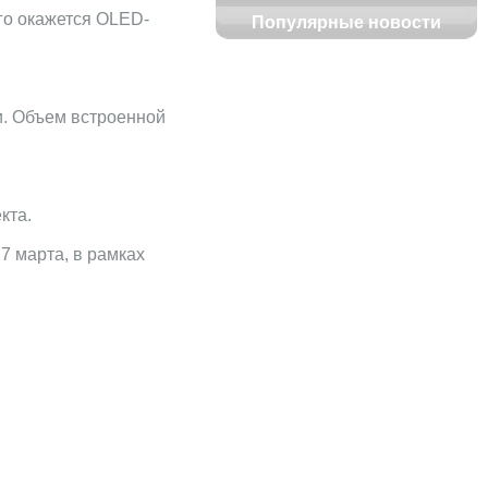
ого окажется OLED-
Популярные новости
и. Объем встроенной
кта.
 марта, в рамках