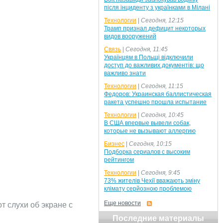
після інциденту з українками в Мілані
Технологии
|
Сегодня, 12:15
Трамп признал дефицит некоторых
видов вооружений
Связь
|
Сегодня, 11:45
Українцям в Польщі відключили
доступ до важливих документів: що
важливо знати
Технологии
|
Сегодня, 11:15
Федоров: Украинская баллистическая
ракета успешно прошла испытание
Технологии
|
Сегодня, 10:45
В США впервые вывели собак,
которые не вызывают аллергию
Бизнес
|
Сегодня, 10:15
Подборка сериалов с высоким
рейтингом
Технологии
|
Сегодня, 9:45
73% жителів Чехії вважають зміну
клімату серйозною проблемою
Еще новости
т слухи об экране с
Последние материалы