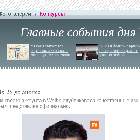
Фотогалереи
/
Конкурсы
Главные события дня
У Празі запустили 
ЗСУ здійснили перший
серію міських квестів 
повітряний штурм за 
маршрутами трамваїв
участю роботів
ix 2S до анонса
м своего аккаунта в Weibo опубликовала качественные из
 был представлен официально.