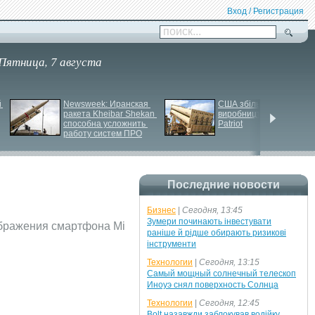
Вход / Регистрация
поиск...
Пятница, 7 августа
 
Newsweek: Иранская 
США збільшують 
ракета Kheibar Shekan 
виробництво ракет для 
способна усложнить 
Patriot
работу систем ПРО
Последние новости
Бизнес
|
Сегодня, 13:45
Зумери починають інвестувати
ображения смартфона Mi
раніше й рідше обирають ризикові
інструменти
Технологии
|
Сегодня, 13:15
Самый мощный солнечный телескоп
Иноуэ снял поверхность Солнца
Технологии
|
Сегодня, 12:45
Bolt назавжди заблокував водійку