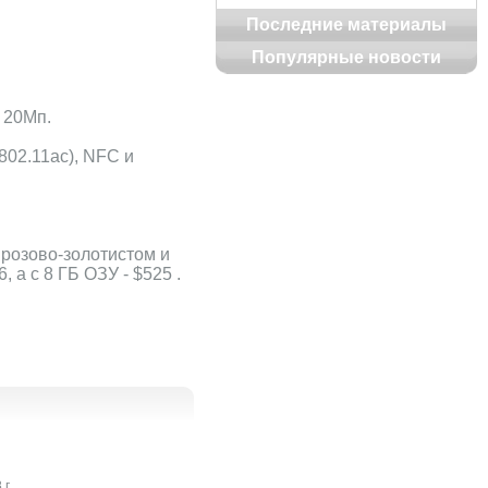
Последние материалы
Популярные новости
 20Мп.
802.11ac), NFC и
 розово-золотистом и
а с 8 ГБ ОЗУ - $525 .
г.
23 мая 2018 г.
12 фев