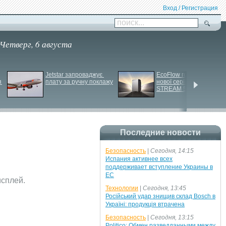
Вход / Регистрация
поиск...
Четверг, 6 августа
Jetstar запроваджує 
EcoFlow готує анонс 
 
плату за ручну поклажу
нової серії станцій - 
STREAM 5000
Последние новости
Безопасность
|
Сегодня, 14:15
Испания активнее всех
поддерживает вступление Украины в
ЕС
исплей.
Технологии
|
Сегодня, 13:45
Російський удар знищив склад Bosch в
Україні: продукція втрачена
Безопасность
|
Сегодня, 13:15
Politico: Обмен разведданными между