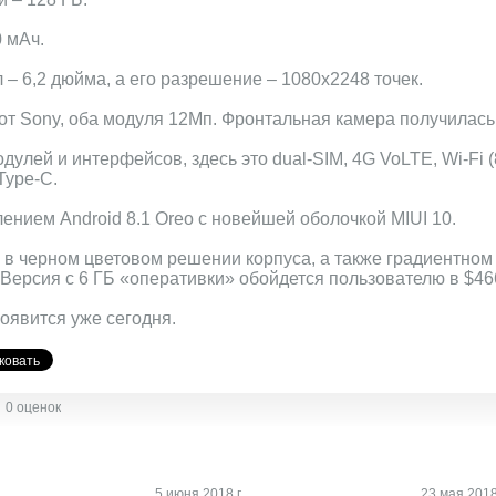
 мАч.
– 6,2 дюйма, а его разрешение – 1080х2248 точек.
от Sony, оба модуля 12Мп. Фронтальная камера получилась
улей и интерфейсов, здесь это dual-SIM, 4G VoLTE, Wi-Fi (
Type-C.
ением Android 8.1 Oreo с новейшей оболочкой MIUI 10.
 в черном цветовом решении корпуса, а также градиентном
ерсия с 6 ГБ «оперативки» обойдется пользователю в $466, 
оявится уже сегодня.
0 оценок
5 июня 2018 г.
23 мая 2018 