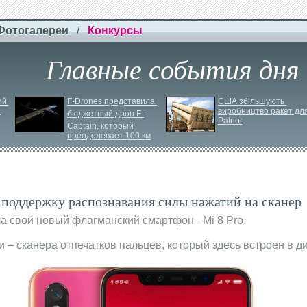
Фотогалереи
/
Конкурсы
Главные события дня
й 
F-
Drones представила 
США збільшують 
виробництво ракет для
бюджетный дрон F-
Patriot
Сaptain, который 
преодолевает 100 км
 поддержку распознавания силы нажатий на сканер
а свой новый флагманский смартфон - Mi 8 Pro.
– сканера отпечатков пальцев, который здесь встроен в д