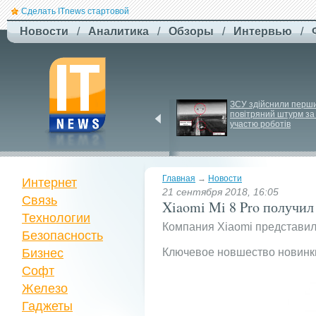
Сделать ITnews стартовой
Новости
/
Аналитика
/
Обзоры
/
Интервью
/
Російський удар 
ЗСУ здійснили перши
знищив ключовий 
повітряний штурм за 
склад Intertop Ukraine
участю роботів
Главная
→
Новости
Интернет
21 сентября 2018, 16:05
Связь
Xiaomi Mi 8 Pro получил
Технологии
Компания Xiaomi представил
Безопасность
Бизнес
Ключевое новшество новинки 
Софт
Железо
Гаджеты