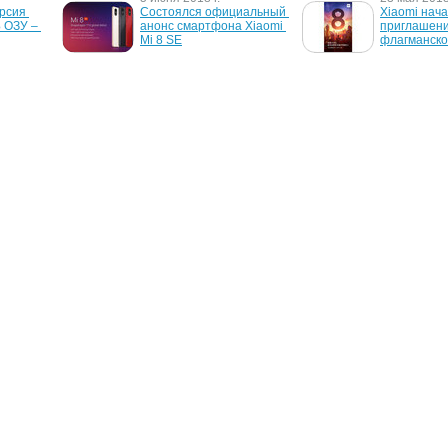
рсия 
Состоялся официальный 
Xiaomi нача
 ОЗУ – 
анонс смартфона Xiaomi 
приглашени
Mi 8 SE
флагманског
23 июня 2016 г.
16 января 2
ртфон 
Дисплей Xiaomi Mi 5s 
Смартфон Xi
т в трех 
получит поддержку 
Pro получил
бности
распознавания силы 
8-ядерный 
нажатий
810
О проекте