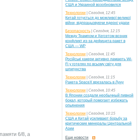
США и Украиной возобновился
Технологии
|
Сегодня, 12:45
Китай готується до можливої великої
війни, відпрацьовуючи ядерні удари
Безопасность
|
Сегодня, 12:15
Между Трампом и Хегсетом возник
конфликт из-за дефицита ракет в
США — WP
Технологии
|
Сегодня, 11:45
Російські хакери активно ламають Wi-
Fi у готелях по всьому світу для
шпигунства
Технологии
|
Сегодня, 11:15
Ракета SpaceX врезалась в Луну
Технологии
|
Сегодня, 10:45
В Японии создали необычный пивной
бокал, который помогает избежать
опьянения
Технологии
|
Сегодня, 10:15
США и Китай усиливают борьбу за
критические минералы Центральной
Азии
амяти 6/8, а
Еще новости