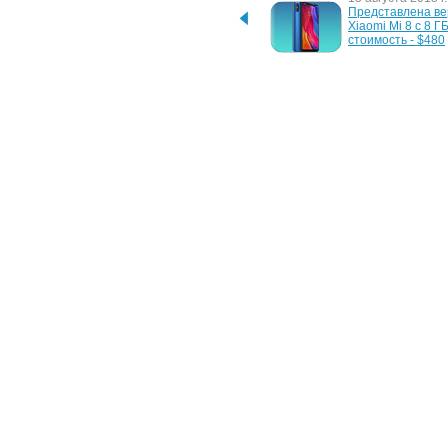
Подробности о мощном 
Представлена ве
смартфоне Xiaomi Mi 8 
Xiaomi Mi 8 с 8 ГБ
Screen Fingerprint Edition
стоимость - $480
12 сентября 2017 г.
23 января 2017 г.
Состоялся анонс 
Флагманский сма
ноутбука Xiaomi Mi 
Xiaomi Mi 6 выйде
Notebook Pro
версиях – подро
Новости
/
Аналитика
/
Обзоры
/
Интервью
/
Фотогалереи
Copyright © 2005-2013
ITnews
Любое использование материалов, опубликованных на ITnews,