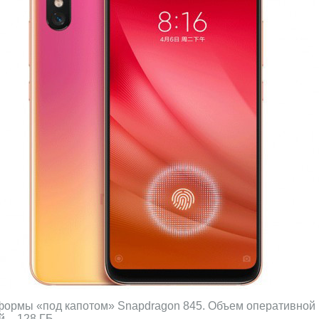
формы «под капотом» Snapdragon 845. Объем оперативной п
 – 128 ГБ.