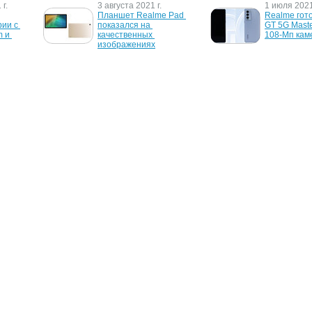
г.
3 августа 2021 г.
1 июля 2021
Планшет Realme Pad 
Realme гот
ии с 
показался на 
GT 5G Master
 и 
качественных 
108-Мп кам
изображениях
5 марта 2014 г.
5 февраля 2
Начались продажи 
Samsung гот
ng 
Samsung Galaxy Note 3 
смартфона 
 Plus
Neo на платформе 
Galaxy S4 
Snapdragon 800
О проекте