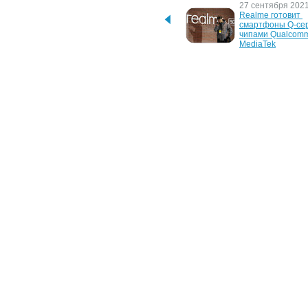
9 ноября 2021 г.
27 сентября 2021 
Realme GT Neo 2 
Realme готовит 
дебютирует в Европе 15 
смартфоны Q-сер
ноября
чипами Qualcomm
MediaTek
7 августа 2020 г.
23 января 2015 г.
Realme X3 Pro засветился 
Состоялся анонс 
в GeekBench с 
смартфона Samsu
прошлогодним 
Galaxy Grand Neo
флагманским Qualcomm
Новости
/
Аналитика
/
Обзоры
/
Интервью
/
Фотогалереи
Copyright © 2005-2013
ITnews
Любое использование материалов, опубликованных на ITnews,