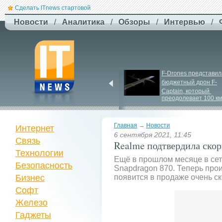
Сделать ITnews стартовой
Новости
/
Аналитика
/
Обзоры
/
Интервью
/
EcoFlow готує анонс 
F-
Drones представила
нової серії станцій - 
бюджетный дрон F-
STREAM 5000
Сaptain, который 
преодолевает 100 км
Главная
→
Новости
Интернет
6 сентября 2021, 11:45
Связь
Realme подтвердила ско
Технологии
Ещё в прошлом месяце в сет
Безопасность
Snapdragon 870. Теперь пр
Бизнес
появится в продаже очень ск
Софт
Железо
Гаджеты