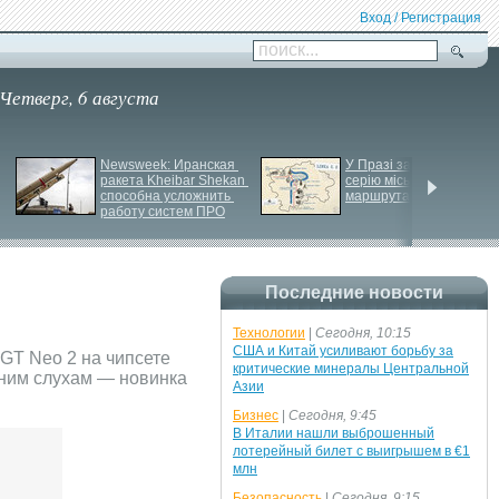
Вход / Регистрация
поиск...
Четверг, 6 августа
Newsweek: Иранская 
У Празі запустили 
ракета Kheibar Shekan 
серію міських квестів 
способна усложнить 
маршрутами трамваїв
работу систем ПРО
Последние новости
Технологии
|
Сегодня, 10:15
США и Китай усиливают борьбу за
GT Neo 2 на чипсете
критические минералы Центральной
ним слухам — новинка
Азии
Бизнес
|
Сегодня, 9:45
В Италии нашли выброшенный
лотерейный билет с выигрышем в €1
млн
Безопасность
|
Сегодня, 9:15