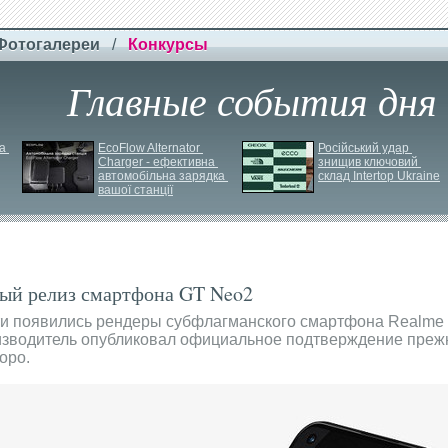
Фотогалереи
/
Конкурсы
Главные события дня
 
EcoFlow Alternator 
Російський удар 
Charger - ефективна 
знищив ключовий 
автомобільна зарядка 
склад Intertop Ukraine
вашої станції
рый релиз смартфона GT Neo2
и появились рендеры субфлагманского смартфона Realme 
оизводитель опубликовал официальное подтверждение преж
оро.