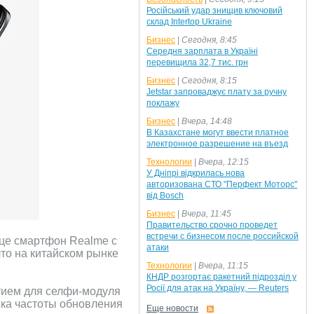
Російський удар знищив ключовий
склад Intertop Ukraine
Бизнес
|
Сегодня, 8:45
Середня зарплата в Україні
перевищила 32,7 тис. грн
Бизнес
|
Сегодня, 8:15
Jetstar запроваджує плату за ручну
поклажу
Бизнес
|
Вчера, 14:48
В Казахстане могут ввести платное
электронное разрешение на въезд
Технологии
|
Вчера, 12:15
У Дніпрі відкрилась нова
авторизована СТО "Перфект Моторс"
від Bosch
Бизнес
|
Вчера, 11:45
Правительство срочно проведет
встречи с бизнесом после российской
це смартфон Realme с
атаки
то на китайском рынке
Технологии
|
Вчера, 11:15
КНДР розгортає ракетний підрозділ у
Росії для атак на Україну, — Reuters
тием для селфи-модуля
жка частоты обновления
Еще новости