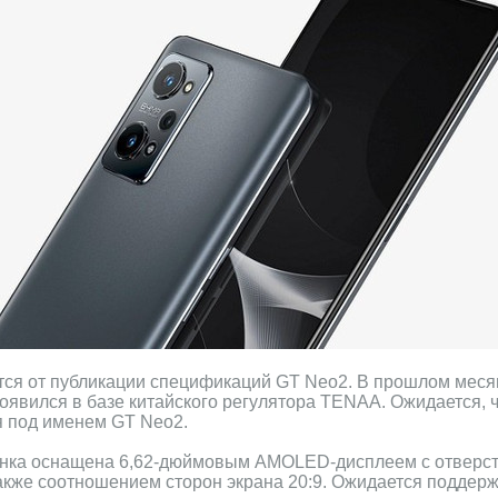
тся от публикации спецификаций GT Neo2. В прошлом меся
вился в базе китайского регулятора TENAA. Ожидается, ч
я под именем GT Neo2.
винка оснащена 6,62-дюймовым AMOLED-дисплеем с отверс
также соотношением сторон экрана 20:9. Ожидается поддер