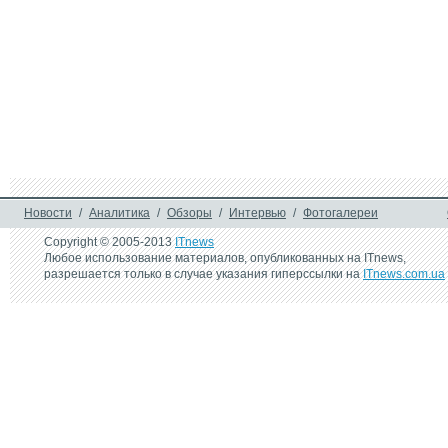
Новости
/
Аналитика
/
Обзоры
/
Интервью
/
Фотогалереи
Copyright © 2005-2013
ITnews
Любое использование материалов, опубликованных на ITnews,
разрешается только в случае указания гиперссылки на
ITnews.com.ua