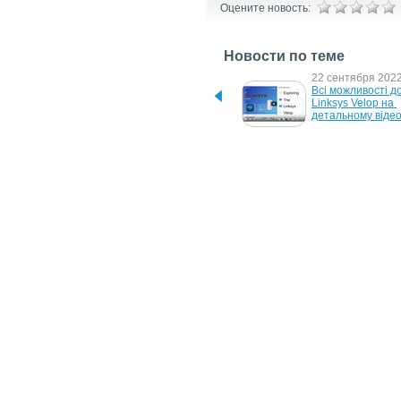
Оцените новость:
Новости по теме
12 мая 2023 г.
22 сентября 2022 
Потужні зарядні станції 
Всі можливості до
для швидкої зарядки 
Linksys Velop на 
електромобіля від 
детальному віде
компанії LAPP
13 сентября 2022 г.
18 августа 2022 г.
Настінне кріплення 
Настінне кріплен
LINKSYS VELOP 
LINKSYS VELOP 
WHA0301
WHA0301 (WHA0
24 июля 2022 г.
9 июля 2022 г.
Настінне кріплення 
Огляд додатку Lin
LINKSYS VELOP 
Velop
WHA0301 (WHA0301)
6 июня 2022 г.
Linksys Velop 6E Tri-Band - 
відео розпаковки