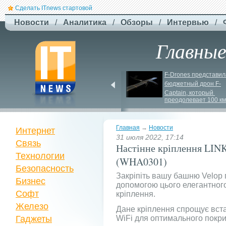
Сделать ITnews стартовой
Новости
/
Аналитика
/
Обзоры
/
Интервью
/
Главны
Jetstar запроваджує 
F-
Drones представила
плату за ручну поклажу
бюджетный дрон F-
Сaptain, который 
преодолевает 100 км
Главная
→
Новости
Интернет
31 июля 2022, 17:14
Связь
Настінне кріплення L
Технологии
(WHA0301)
Безопасность
Закріпіть вашу башню Velop п
Бизнес
допомогою цього елегантного
Софт
кріплення.
Железо
Дане кріплення спрощує вст
Гаджеты
WiFi для оптимального покри