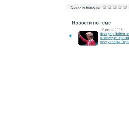
Оцените новость:
Новости по теме
4 августа 2026 г.
18 июня 2026 г.
Бельгия стала зависимой 
Фон дер Ляйен не
от газа из РФ из-за войны 
планирует третий
на Ближнем Востоке
посту главы Евр
20 марта 2026 г.
18 июля 2024 г.
ЕС обещает дать Украине 
Урсулу фон дер Л
90 млрд евро несмотря на 
переизбрали глав
вето Венгрии
Еврокомиссии
1 июня 2023 г.
23 марта 2023 г.
Урсула фон дер Ляйєн 
Китай отказался о
закликала надати ЗСУ 
увеличения объе
більше далекобійної зброї
закупок российско
Bloomberg
30 марта 2022 г.
Европа ищет способ 
снизить зависимость от 
российского газа