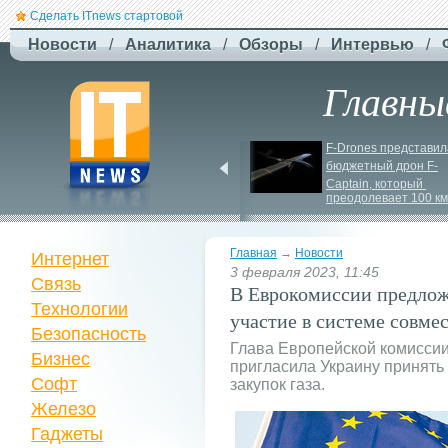
Сделать ITnews стартовой
Новости
/
Аналитика
/
Обзоры
/
Интервью
/
Главны
Siri може стати 
F-
Drones представила
платною через високі 
бюджетный дрон F-
витрати на роботу ІІ
Сaptain, который 
преодолевает 100 км
Главная
→
Новости
Интернет
3 февраля 2023, 11:45
Связь
В Еврокомиссии предлож
Технологии
участие в системе совме
Безопасность
Глава Европейской комиссии
Бизнес
пригласила Украину принять
Софт
закупок газа.
Железо
Гаджеты