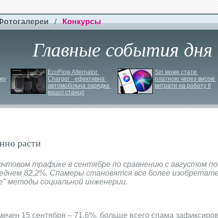
Фотогалереи
/
Конкурсы
Главные события дня
EcoFlow Alternator 
Siri може стати 
жу
Charger - ефективна 
платною через високі 
автомобільна зарядка 
витрати на роботу ІІ
вашої станції
нно расти
очтовом трафике в сентябре по сравнению с августом по
реднем 82,2%. Спамеры становятся все более изобретат
те" методы социальной инженерии.
мечен 15 сентября – 71,6%, больше всего спама зафиксиров