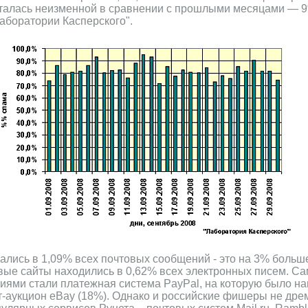
талась неизменной в сравнении с прошлыми месяцами — 9
аборатории Касперского".
ись в 1,09% всех почтовых сообщений - это на 3% больш
вые сайты находились в 0,62% всех электронных писем. С
ями стали платежная система PayPal, на которую было н
т-аукцион eBay (18%). Однако и российские фишеры не др