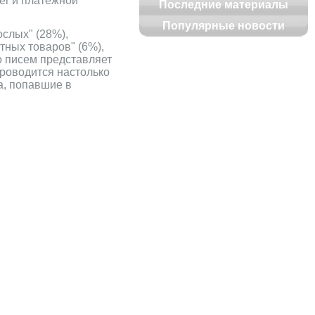
er и платежной
Последние материалы
Популярные новости
ослых" (28%),
тных товаров" (6%),
о писем представляет
роводится настолько
а, попавшие в