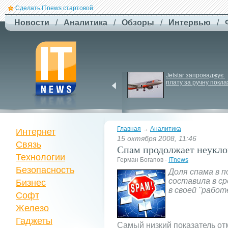
Сделать ITnews стартовой
Новости
/
Аналитика
/
Обзоры
/
Интервью
/
Російський удар 
Jetstar запроваджує 
знищив ключовий 
плату за ручну покла
склад Intertop Ukraine
Главная
→
Аналитика
Интернет
15 октября 2008, 11:46
Связь
Спам продолжает неукло
Технологии
Герман Богапов -
ITnews
Безопасность
Доля спама в п
составила в с
Бизнес
в своей "рабо
Софт
Железо
Гаджеты
Самый низкий показатель от