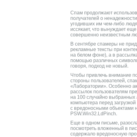
Спам продолжают использова
получателей о ненадежности
угодивших им чем-либо людя
иссякает, что вынуждает ещ
совершенно неизвестным лю
В сентябре спамеры не прид
рекламные тексты при контек
на белом фоне), а в рассыл
помощью различных символов
говоря, подход не новый.
Чтобы привлечь внимание по
стороны пользователей, спа
«Лаборатории». Особенно ак
рассылок пользователям пре
на 100 случайно выбранных 
компьютера перед загрузкой 
с вредоносными объектами н
PSW.Win32.LdPinch.
Еще в одном письме, разосл
посмотреть вложенный в пис
содержало вредоносную прог