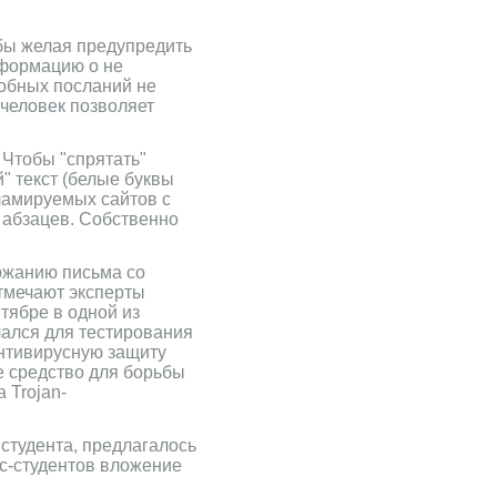
бы желая предупредить
нформацию о не
добных посланий не
 человек позволяет
 Чтобы "спрятать"
" текст (белые буквы
ламируемых сайтов с
 абзацев. Собственно
ржанию письма со
тмечают эксперты
тябре в одной из
лался для тестирования
антивирусную защиту
ое средство для борьбы
 Trojan-
студента, предлагалось
с-студентов вложение