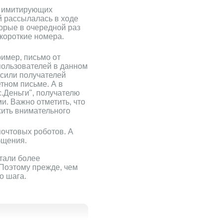
, имитирующих
 рассылалась в ходе
орые в очередной раз
короткие номера.
имер, письмо от
пользователей в данном
сили получателей
тном письме. А в
.Деньги", получателю
и. Важно отметить, что
жить внимательного
почтовых роботов. А
бщения.
стали более
 Поэтому прежде, чем
о шага.