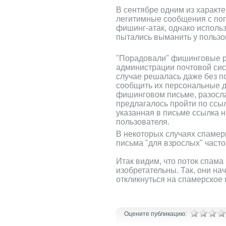
В сентябре одним из характ
легитимные сообщения с поп
фишинг-атак, однако исполь
пытались выманить у пользо
"Порадовали" фишинговые ра
администрации почтовой сис
случае решалась даже без п
сообщить их персональные д
фишинговом письме, разосла
предлагалось пройти по ссы
указанная в письме ссылка 
пользователя.
В некоторых случаях спамер
письма "для взрослых" част
Итак видим, что поток спама
изобретательны. Так, они н
откликнуться на спамерское 
Оцените публикацию: