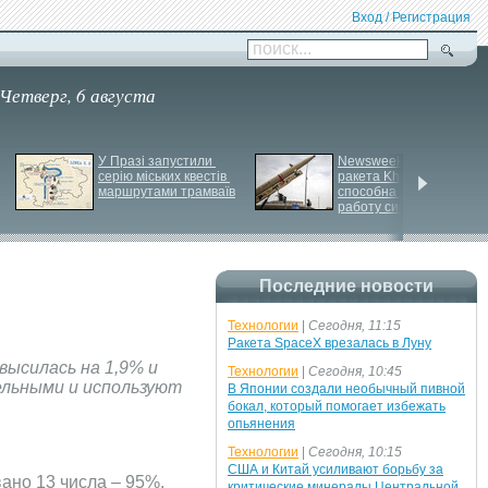
Вход / Регистрация
поиск...
Четверг, 6 августа
У Празі запустили 
Newsweek: Иранская 
серію міських квестів 
ракета Kheibar Shekan 
маршрутами трамваїв
способна усложнить 
работу систем ПРО
Последние новости
Технологии
|
Сегодня, 11:15
Ракета SpaceX врезалась в Луну
высилась на 1,9% и
Технологии
|
Сегодня, 10:45
ельными и используют
В Японии создали необычный пивной
бокал, который помогает избежать
опьянения
Технологии
|
Сегодня, 10:15
США и Китай усиливают борьбу за
ано 13 числа – 95%.
критические минералы Центральной