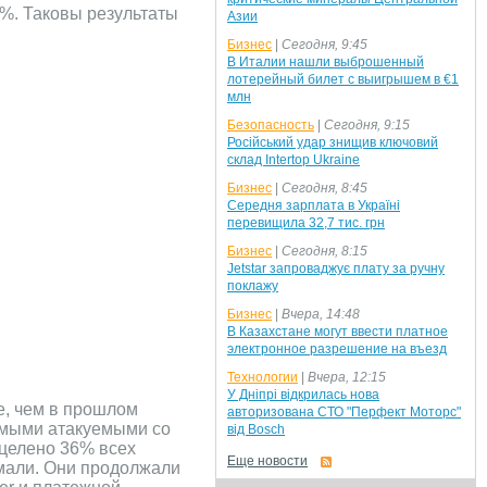
%. Таковы результаты
Азии
Бизнес
|
Сегодня, 9:45
В Италии нашли выброшенный
лотерейный билет с выигрышем в €1
млн
Безопасность
|
Сегодня, 9:15
Російський удар знищив ключовий
склад Intertop Ukraine
Бизнес
|
Сегодня, 8:45
Середня зарплата в Україні
перевищила 32,7 тис. грн
Бизнес
|
Сегодня, 8:15
Jetstar запроваджує плату за ручну
поклажу
Бизнес
|
Вчера, 14:48
В Казахстане могут ввести платное
электронное разрешение на въезд
Технологии
|
Вчера, 12:15
У Дніпрі відкрилась нова
е, чем в прошлом
авторизована СТО "Перфект Моторс"
амыми атакуемыми со
від Bosch
ацелено 36% всех
Еще новости
емали. Они продолжали