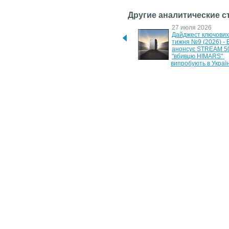
Другие аналитические с
17 мая 2026
27 июля 2026
Дайджест ключових новин 
Дайджест ключових 
тижня №3 (2026) - 
тижня №9 (2026) - 
портативний холодильник 
анонсує STREAM 500
EcoFlow та нова Logitech G 
"вбивцю HIMARS" 
G512 X
випробують в Україн
10 июня 2026
7 июня 2026
YADEA GT35 та E8S - 
SUNRA H2: оптимал
потужні та комфортні 
електроскутер для 
електроскутери в чотирьох 
щоденних поїздок
кольорах корпусу
Новости
/
Аналитика
/
Обзоры
/
Интервью
/
Фотогалереи
Copyright © 2005-2013
ITnews