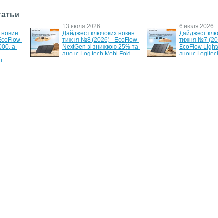
татьи
13 июля 2026
6 июля 2026
новин 
Дайджест ключових новин 
Дайджест клю
EcoFlow 
тижня №8 (2026) - EcoFlow 
тижня №7 (202
0, а 
NextGen зі знижкою 25% та 
EcoFlow Lightw
анонс Logitech Mobi Fold
анонс Logitech
і
30 мая 2026
26 мая 2026
ьний 
Дайджест ключових новин 
Дайджест клю
тижня №5 (2026) - батарея 
тижня №4 (202
для RIVER 3 Plus та 500Вт 
повербанк Ec
акустика REAL-EL
Pro та новий 
ExpertBook Ult
О проекте