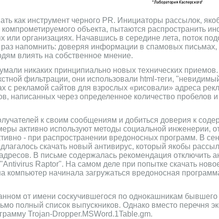
ть как инструмент черного PR. Инициаторы рассылок, яко
 компрометируемого объекта, пытаются распространить и
х или организациях. Начавшись в середине лета, поток по
е раз напомнить: доверяя информации в спамовых письмах,
дям влиять на собственное мнение.
умали никаких принципиально новых технических приемов.
стной фильтрации, они использовали html-теги, "невидимый
ках с рекламой сайтов для взрослых «рисовали» адреса рек
, написанных через определенное количество пробелов и
лучателей к своим сообщениям и добиться доверия к соде
меры активно используют методы социальной инженерии, о
тивно - при распространении вредоносных программ. В сен
длагалось скачать новый антивирус, который якобы рассы
адресов. В письме содержалась рекомендация отключить 
"Antivirus Raptor". На самом деле при попытке скачать нов
а компьютер начинала загружаться вредоносная программа
анном от имени соскучившегося по однокашникам бывшего 
ьмо полный список выпускников. Однако вместо перечня эк
рамму Trojan-Dropper.MSWord.1Table.gm.