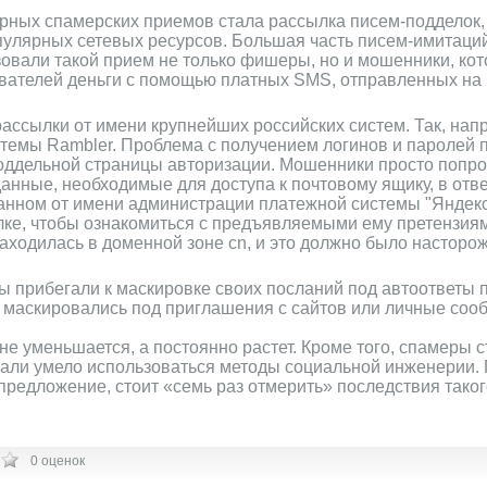
ерных спамерских приемов стала рассылка писем-подделок
улярных сетевых ресурсов. Большая часть писем-имитаций
зовали такой прием не только фишеры, но и мошенники, кот
вателей деньги с помощью платных SMS, отправленных на 
ссылки от имени крупнейших российских систем. Так, напр
темы Rambler. Проблема с получением логинов и паролей 
оддельной страницы авторизации. Мошенники просто попро
анные, необходимые для доступа к почтовому ящику, в отве
нном от имени администрации платежной системы "Яндекс
лке, чтобы ознакомиться с предъявляемыми ему претензиям
находилась в доменной зоне cn, и это должно было насторо
ы прибегали к маскировке своих посланий под автоответы 
о маскировались под приглашения с сайтов или личные соо
 не уменьшается, а постоянно растет. Кроме того, спамеры 
ачали умело использоваться методы социальной инженерии.
предложение, стоит «семь раз отмерить» последствия таког
0 оценок