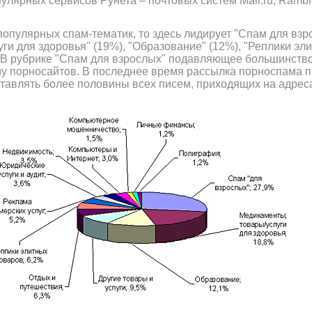
улярных сервисов Рунета – почтовых систем Mail.ru, Rambl
популярных спам-тематик, то здесь лидирует "Спам для взр
ги для здоровья" (19%), "Образование" (12%), "Реплики эли
. В рубрике "Спам для взрослых" подавляющее большинств
у порносайтов. В последнее время рассылка порноспама п
оставлять более половины всех писем, приходящих на адрес