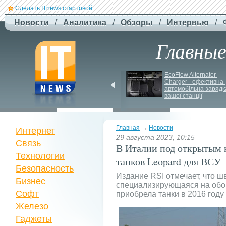
Сделать ITnews стартовой
Новости
/
Аналитика
/
Обзоры
/
Интервью
/
Главны
Jetstar запроваджує 
EcoFlow Alternator 
плату за ручну поклажу
Charger - ефективна 
автомобільна зарядка
вашої станції
Главная
→
Новости
Интернет
29 августа 2023, 10:15
Связь
В Италии под открытым 
Технологии
танков Leopard для ВСУ
Безопасность
Издание RSI отмечает, что 
Бизнес
специализирующаяся на об
Софт
приобрела танки в 2016 году
Железо
Гаджеты