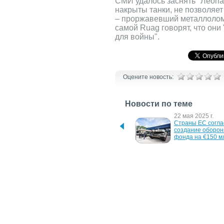
СМИ удалось заснять "Леопа
накрыты танки, не позволяет
– проржавевший металлолом
самой Ruag говорят, что они
для войны".
Оцените новость:
Новости по теме
19 декабря 2025 г.
22 мая 2025 г.
ЕС открывает Украине 
Страны ЕС согла
доступ к оборонным 
создание оборонн
инвестициям
фонда на €150 м
13 августа 2024 г.
6 марта 2024 г.
Германия поставит новые 
Еврокомиссия 
танки Чехии, чтобы та 
представила про
передала свои Украине
оборонной 
промышленности 
участием Украин
31 мая 2023 г.
10 апреля 2023 г.
Зеленский хочет открыть 
Танки Abrams для
в Украине завод 
Украины будут гот