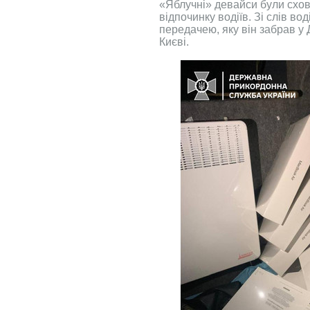
«Яблучні» девайси були схова
відпочинку водіїв. Зі слів во
передачею, яку він забрав у
Києві.