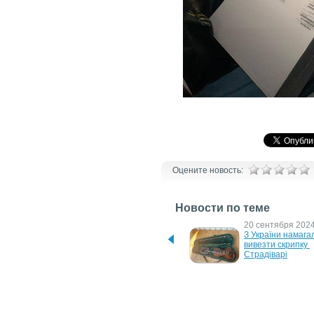
Оцените новость:
Новости по теме
19 ноября 2024 г.
20 сентября 2024 
В "Устилузі" 
З України намагал
прикордонники виявили 
вивезти скрипку 
срібні монети вартістю 
Страдіварі
понад мільйон гривень
4 мая 2023 г.
26 декабря 2022 г
З Румунії до України 
На Закарпатті "сп
намагалися ввезти літак 
намагався вивезт