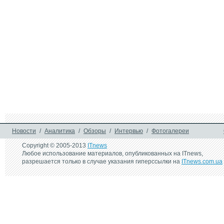
частинами
кордон до Угорщи
гелікоптер
4 июня 2021 г.
29 марта 2021 г.
Увеличение количества 
Авиакомпания Luf
рейсов польской 
увеличит количес
авиакомпании LOT уже в 
рейсов в Украину
июне
2 мая 2018 г.
WizzAir объявил об 
открытии еще трех 
ежедневных рейсов - 
Берлин, Вена, Франкфурт
Новости
/
Аналитика
/
Обзоры
/
Интервью
/
Фотогалереи
Copyright © 2005-2013
ITnews
Любое использование материалов, опубликованных на ITnews,
разрешается только в случае указания гиперссылки на
ITnews.com.ua