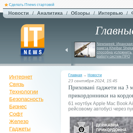
Сделать ITnews стартовой
Новости
/
Аналитика
/
Обзоры
/
Интервью
/
Главны
EcoFlow Alternator 
Newsweek: Иранская 
Charger - ефективна 
ракета Kheibar Sheka
автомобільна зарядка 
способна усложнить 
вашої станції
работу систем ПРО
Главная
→
Новости
Интернет
23 сентября 2024, 15:45
Связь
Приховані ґаджети на 3 
Технологии
прикордонники на кордо
Безопасность
61 ноутбук Apple Mac Book A
Бизнес
рейсовому автобусі через пу
Софт
Железо
Гаджеты