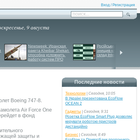
Вход / Регистрация
поиск...
оскресенье, 9 августа
Newsweek: Иранская 
Російський удар 
 
ракета Kheibar Shekan 
знищив ключовий 
способна усложнить 
склад Intertop Ukraine
работу систем ПРО
Последние новости
Технологии
|
Сегодня, 10:05
В Україні презентована EcoFlow
лет Boeing 747-8.
OCEAN 2
амолета Air Force One
Гаджеты
|
Сегодня, 9:31
перейдет в фонд
Розетка EcoFlow Smart Plug дозволяє
керувати роботою пристроїв
дистанційно
нительного
Бизнес
|
Сегодня, 8:49
лежащей защиты и
EcoFlow та ПриватБанк пропонують