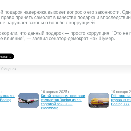
ой подарок наверняка вызовет вопрос о его законности. Од
 право принять самолет в качестве подарка и впоследствии
 не нарушает законы о борьбе с коррупцией.
ворили, что данный подарок — просто коррупция. "Это не 
е влияние", — заявил сенатор-демократ Чак Шумер.
0 оценок
г.
16 апреля 2025 г.
19 января 2
аключила 
Китай остановил поставки 
DHL заказал
 Boeing
самолетов Boeing из-за 
грузовых са
торговой войны — 
Boeing 777
Bloomberg
26 октября 2006 г.
24 июля 200
 737 
Украина купит два 
Беспилотны
флоте 
"Boeing-747-200"
бомбардиро
dubai