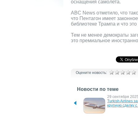
оснащения самолета.
ABC News отметило, что так
что Пентагон имеет законное
библиотеке Трампа и что это
Тем не менее демократы заго
это премиальное иностранно
Оцените новость:
Новости по теме
23 июня 2026 г.
29 сентября 2025 
Трамп представил новый 
Turkish Airlines з
президентский лайнер, 
крупную сделку с
подаренный Катаром
9 января 2020 г.
10 января 2018 г.
Boeing потерял статус 
Новенький Boeing
крупнейшего 
MAX8 теперь во 
авиастроителя в мире
авиакомпании fly