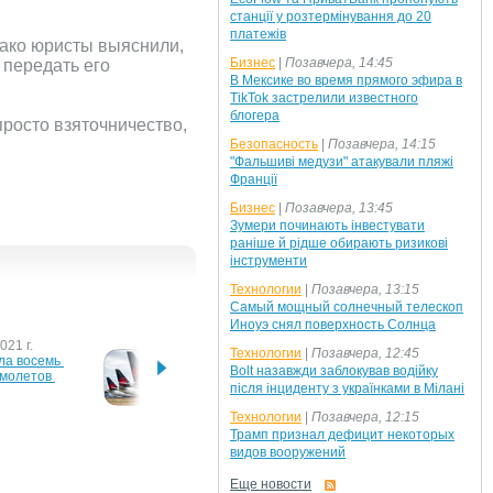
станції у розтермінування до 20
платежів
нако юристы выяснили,
Бизнес
|
Позавчера, 14:45
 передать его
В Мексике во время прямого эфира в
TikTok застрелили известного
блогера
просто взяточничество,
Безопасность
|
Позавчера, 14:15
"Фальшиві медузи" атакували пляжі
Франції
Бизнес
|
Позавчера, 13:45
Зумери починають інвестувати
раніше й рідше обирають ризикові
інструменти
Технологии
|
Позавчера, 13:15
Самый мощный солнечный телескоп
Иноуэ снял поверхность Солнца
021 г.
21 декабря 2020 г.
23 окт
Технологии
|
Позавчера, 12:45
а восемь 
Air Canada готовится к 
Boeing
Bolt назавжди заблокував водійку
молетов 
возобновлению 
спрос 
після інциденту з українками в Мілані
эксплуатации Boeing 737 
самол
MAX
Технологии
|
Позавчера, 12:15
Трамп признал дефицит некоторых
4 г.
видов вооружений
й 
вщик Boeing
Еще новости