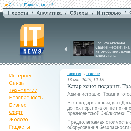
Сделать ITnews стартовой
Новости
/
Аналитика
/
Обзоры
/
Интервью
/
ЗСУ здійснили перший 
EcoFlow Alternator 
повітряний штурм за 
Charger - ефективна 
участю роботів
автомобільна зарядка
вашої станції
Главная
→
Новости
Интернет
13 мая 2025, 10:15
Связь
Катар хочет подарить Т
Технологии
Администрация Трампа готов
Безопасность
Этот подарок президент Дона
Бизнес
до тех пор, пока он не покин
Софт
президентской библиотеки Т
Железо
Предполагаемая стоимость са
Гаджеты
оборудования безопасности 