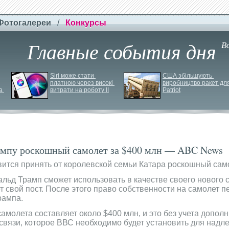
Фотогалереи
/
Конкурсы
Главные события дня
В
Siri може стати 
США збільшують 
платною через високі 
виробництво ракет для
 
витрати на роботу ІІ
Patriot
рампу роскошный самолет за $400 млн — ABC News
ится принять от королевской семьи Катара роскошный само
льд Трамп сможет использовать в качестве своего нового с
ет свой пост. После этого право собственности на самолет 
рампа.
молета составляет около $400 млн, и это без учета допол
связи, которое ВВС необходимо будет установить для над