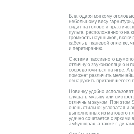
Благодаря мягкому оголовью
небольшому весу гарнитуры
сидит на голове и практиче
пульта, расположенного на 
громкость наушников, включ
кабель в тканевой оплетке, 
и перетиранию.
Система пассивного шумопо
отличную звукоизоляцию и п
сосредоточиться на игре. А
поможет различить мельчай
обнаружить притаившегося п
Новинку удобно использовать
слушать музыку или смотрет
отличным звуком. При этом
очень стильно: угловатая и 
выполненных из матового пла
удачно сочетается с яркими 
амбушюрах, а также с динам