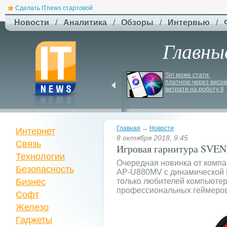
Сделать ITnews стартовой
Новости
/
Аналитика
/
Обзоры
/
Интервью
/
Главны
США збільшують 
Siri може стати 
виробництво ракет для 
платною через високі
Patriot
витрати на роботу ІІ
Главная
→
Новости
Интернет
8 октября 2018, 9:45
Связь
Игровая гарнитура SVE
Технологии
Очередная новинка от компа
Безопасность
AP-U880MV с динамической L
Бизнес
только любителей компьютер
профессиональных геймеров
Софт
Железо
Гаджеты