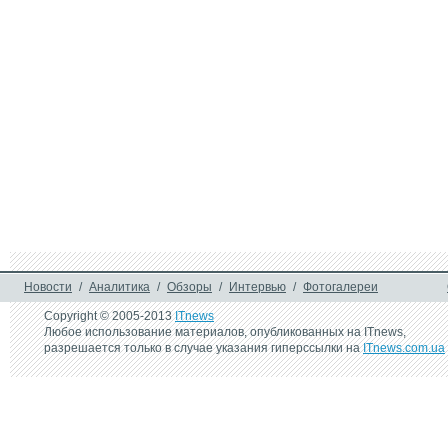
Игровая гарнитура SVEN 
Игровая гарниту
AP-G857MV
AP-U989MV
19 ноября 2018 г.
5 ноября 2018 г.
Игровая гарнитура SVEN 
Мощне игровые 
AP-U997MV с объемным 
гарнитуры SVEN 
звуком 7.1
G850MV, AP-G851
AP-G852MV
12 июля 2018 г.
Игровая гарнитура SVEN 
AP-G890MV для долгих 
компьютерных битв
Новости
/
Аналитика
/
Обзоры
/
Интервью
/
Фотогалереи
Copyright © 2005-2013
ITnews
Любое использование материалов, опубликованных на ITnews,
разрешается только в случае указания гиперссылки на
ITnews.com.ua