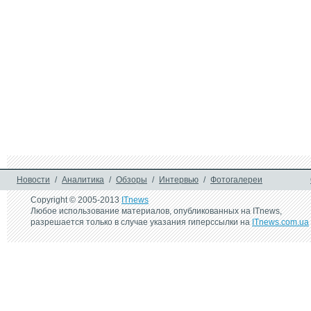
плат AORUS GeForce RTX 
Aorus Gen4 SSD 
30-серии
достигает 2 Тбай
31 мая 2019 г.
19 апреля 2019 г.
GIGABYTE представляет 
GIGABYTE предст
X470 AORUS GAMING 7 
комплект Z390 A
WIFI-50
XTREME WATERF
5G Premium Editi
21 ноября 2017 г.
G.Skill Trident Z DDR4-
4400 – быстрый комплект 
"оперативки" для 
десктопов
Новости
/
Аналитика
/
Обзоры
/
Интервью
/
Фотогалереи
Copyright © 2005-2013
ITnews
Любое использование материалов, опубликованных на ITnews,
разрешается только в случае указания гиперссылки на
ITnews.com.ua