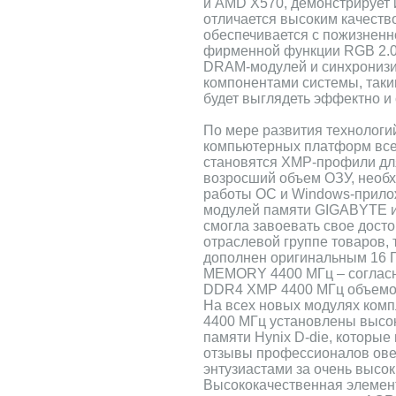
и AMD X570, демонстрирует 
отличается высоким качеств
обеспечивается с пожизненн
фирменной функции RGB 2.0
DRAM-модулей и синхронизи
компонентами системы, так
будет выглядеть эффектно и 
По мере развития технологи
компьютерных платформ вс
становятся XMP-профили дл
возросший объем ОЗУ, необ
работы ОС и Windows-прило
модулей памяти GIGABYTE
смогла завоевать свое дост
отраслевой группе товаров, 
дополнен оригинальным 16
MEMORY 4400 МГц – согласн
DDR4 XMP 4400 МГц объемом 
На всех новых модулях ко
4400 МГц установлены высо
памяти Hynix D-die, которы
отзывы профессионалов ове
энтузиастами за очень высо
Высококачественная элемент