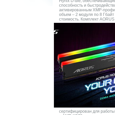
Hynix D-die, обеспечивающи
способность и быстродействи
активированным XMP-профи
объем – 2 модуля по 8 Гбайт
стоимость. Комплект AORU
сертифицирован для работы 