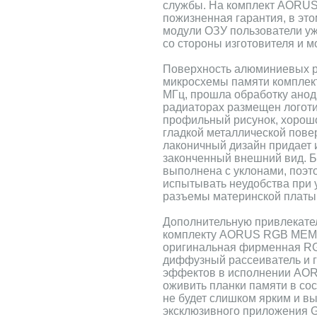
службы. На комплект AORUS
пожизненная гарантия, в это
модули ОЗУ пользователи у
со стороны изготовителя и мо
Поверхность алюминиевых р
микросхемы памяти компл
МГц, прошла обработку ано
радиаторах размещен логот
профильный рисунок, хорош
гладкой металлической пове
лаконичный дизайн придает
законченный внешний вид. Б
выполнена с уклонами, поэт
испытывать неудобства при 
разъемы материнской платы
Дополнительную привлекател
комплекту AORUS RGB MEM
оригинальная фирменная RG
диффузный рассеиватель и 
эффектов в исполнении AOR
оживить планки памяти в сос
не будет слишком ярким и 
эксклюзивного приложения 