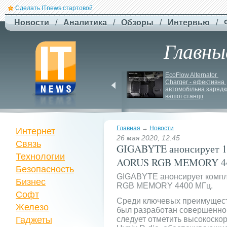
Сделать ITnews стартовой
Новости
/
Аналитика
/
Обзоры
/
Интервью
/
Главны
ЗСУ здійснили перший 
EcoFlow Alternator 
повітряний штурм за 
Charger - ефективна 
участю роботів
автомобільна зарядка
вашої станції
Главная
→
Новости
Интернет
26 мая 2020, 12:45
Связь
GIGABYTE анонсирует 1
Технологии
AORUS RGB MEMORY 4
Безопасность
GIGABYTE анонсирует комп
Бизнес
RGB MEMORY 4400 МГц.
Софт
Среди ключевых преимущест
Железо
был разработан совершенно
Гаджеты
следует отметить высокоск