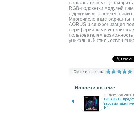
пользователи могут выбрать
RGB-подсветки модулей пам
с другими установленными 
Многочисленные варианты н
AORUS и синхронизация подс
периферийными устройства
пользователям возможность 
уникальный стиль освещени
Оцените новость:
Новости по теме
18 августа 2021 г.
11 декабря 2020 г
TeamGroup представила 
GIGABYTE предст
первые модули памяти 
игровую гарниту
DDR5 с подсветкой RGB
H1
12 октября 2020 г.
28 июля 2020 г.
GIGABYTE анонсирует 
Вместимость быс
семейство графических 
накопителей GIG