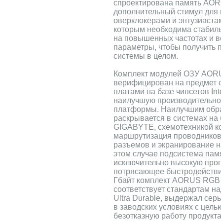
спроектирована память AO
дополнительный стимул для 
оверклокерами и энтузиаста
которым необходима стабил
на повышенных частотах и 
параметры, чтобы получить 
системы в целом.
Комплект модулей ОЗУ AO
верифицирован на предмет 
платами на базе чипсетов Int
наилучшую производительнос
платформы. Наилучшим обра
раскрывается в системах на
GIGABYTE, схемотехникой к
маршрутизация проводников
разъемов и экранирование н
этом случае подсистема пам
исключительно высокую про
потрясающее быстродействи
Гбайт комплект AORUS RG
соответствует стандартам н
Ultra Durable, выдержал се
в заводских условиях с цель
безотказную работу продукта