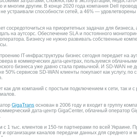
высокими затратами, сложностью в эксплуатации, недостато
 и многим другим. В конце 2020 года компания Dell прово
 не устраивали способности сетей, а 46% — удовлетворены
т сосредоточиться на приоритетных задачах для бизнеса, 
дать на аутсорс. Обеспечение SLA и постоянного монитори
-оператора. Бизнесу не нужно развивать собственные комп
сы.
строению IT-инфраструктуры бизнес сегодня передает на а
рвера в коммерческих дата-центрах, пользуемся облачными
нского бизнеса уже давно стала привычной. И SD-WAN не 
же 50% сервисов SD-WAN клиенты покупают как услугу, по 
.
т как для компаний с простым подключением к сети, так и с
лиалов.
ратор
GigaTrans
основан в 2006 году и входит в группу ком
коммерческий дата-центр GigaCenter, облачный оператор Gi
.
 с 1 тыс. клиентов и 150-ти партнерами по всей Украине. П
 и организации каналов передачи данных для среднего и м