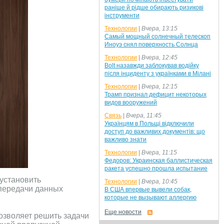
раніше й рідше обирають ризикові
інструменти
Технологии
|
Вчера, 13:15
Самый мощный солнечный телескоп
Иноуэ снял поверхность Солнца
Технологии
|
Вчера, 12:45
Bolt назавжди заблокував водійку
після інциденту з українками в Мілані
Технологии
|
Вчера, 12:15
Трамп признал дефицит некоторых
видов вооружений
Связь
|
Вчера, 11:45
Українцям в Польщі відключили
доступ до важливих документів: що
важливо знати
Технологии
|
Вчера, 11:15
Федоров: Украинская баллистическая
ракета успешно прошла испытание
установить
Технологии
|
Вчера, 10:45
 передачи данных
В США впервые вывели собак,
которые не вызывают аллергию
Еще новости
озволяет решить задачи