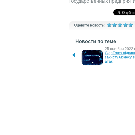
государственных предприяти
Оцените новость:
Новости по теме
20 июля 2023 г.
25 октября 2022 г
Атестат КСЗІ — телеком-
GigaTrans підвищи
оператор GigaTrans 
захисту бізнесу 
пройшов ресертифікацію
атак
26 июня 2013 г.
2 августа 2012 г.
Новые функции 
Panda Cloud Syst
удаленного 
Management – но
администрирования 
сервис удаленног
Panda Cloud Systems 
управления IT-ак
Management