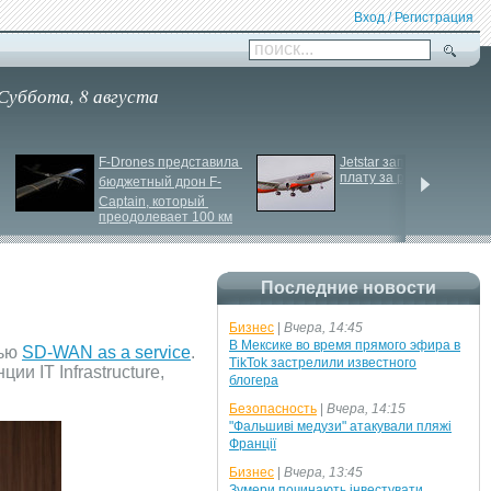
Вход / Регистрация
поиск...
Суббота, 8 августа
F-
Drones представила 
Jetstar запроваджує 
плату за ручну поклажу
бюджетный дрон F-
Сaptain, который 
преодолевает 100 км
Последние новости
Бизнес
|
Вчера, 14:45
В Мексике во время прямого эфира в
тью
SD-WAN as a service
.
TikTok застрелили известного
 IT Infrastructure,
блогера
Безопасность
|
Вчера, 14:15
"Фальшиві медузи" атакували пляжі
Франції
Бизнес
|
Вчера, 13:45
Зумери починають інвестувати