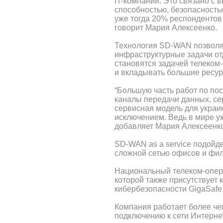
IT-компаний. Это связано с 
способностью, безопасностью
уже тогда 20% респондентов
говорит Мария Алексеенко.
Технология SD-WAN позволяе
инфраструктурные задачи от
становятся задачей телеком
и вкладывать большие ресур
“Большую часть работ по по
каналы передачи данных, се
сервисная модель для украи
исключением. Ведь в мире у
добавляет Мария Алексеенко
SD-WAN as a service подойде
сложной сетью офисов и фи
Национальный телеком-опе
которой также присутствует 
кибербезопасности GigaSafe
Компания работает более чем
подключению к сети Интернет