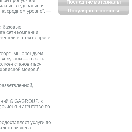
чной пропускной
Последние материалы
дила исследование и
Популярные новости
 на среднем уровне”, —
а базовые
нга сети компании
етенции в этом вопросе
утсорс. Мы арендуем
 услугами — то есть
должен становиться
сервисной модели”, —
 разветвленной,
паний GIGAGROUP, в
gaCloud и агентство по
редоставляет услуги по
алого бизнеса,