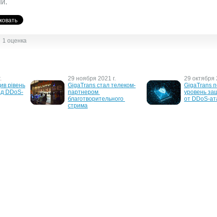
й.
1 оценка
.
29 ноября 2021 г.
29 октября 
в рівень 
GigaTrans стал телеком-
GigaTrans п
від DDoS-
партнером 
уровень за
благотворительного 
от DDoS-ат
стрима
17 мая 2011 г.
17 августа 2
ems 
Cloud Security Platform: 
Business Sec
вый 
новая платформа для 
2009 - 10 се
о 
облачных вычислений
Киеве
тивами