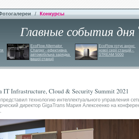
Фотогалереи
/
Конкурсы
Главные события дня
EcoFlow Alternator 
EcoFlow готує анонс 
я 
Charger - ефективна 
нової серії станцій - 
автомобільна зарядка 
STREAM 5000
вашої станції
 IT Infrastructure, Cloud & Security Summit 2021
 представил технологию интеллектуального управления се
еский директор GigaTrans Мария Алексеенко на конференции
.