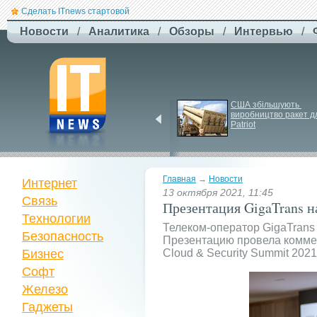
Сделать ITnews стартовой
Новости
/
Аналитика
/
Обзоры
/
Интервью
/
Російський удар 
США збільшують 
знищив ключовий 
виробництво ракет дл
склад Intertop Ukraine
Patriot
Главная
→
Новости
Интернет
13 октября 2021, 11:45
Связь
Презентация GigaTrans на
Технологии
Телеком-оператор GigaTrans
Безопасность
Презентацию провела коммерч
Бизнес
Cloud & Security Summit 2021
Софт
Железо
Гаджеты