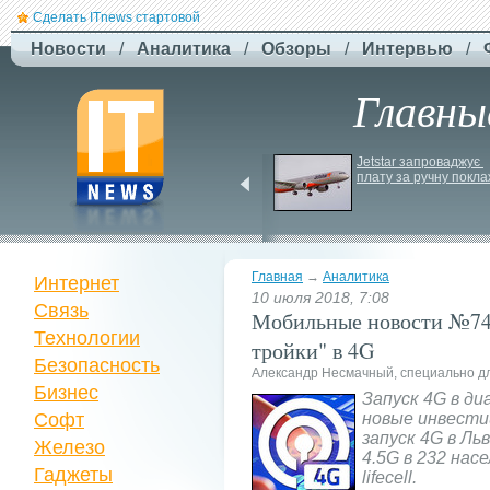
Сделать ITnews стартовой
Новости
/
Аналитика
/
Обзоры
/
Интервью
/
Главны
США збільшують 
Jetstar запроваджує 
виробництво ракет для 
плату за ручну покла
Patriot
Главная
→
Аналитика
Интернет
10 июля 2018, 7:08
Связь
Мобильные новости №74
Технологии
тройки" в 4G
Безопасность
Александр Несмачный, специально д
Бизнес
Запуск 4G в ди
Софт
новые инвести
запуск 4G в Ль
Железо
4.5G в 232 на
Гаджеты
lifecell.