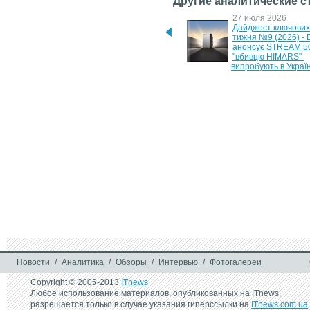
Другие аналитические с
17 мая 2026
27 июля 2026
Дайджест ключових новин 
Дайджест ключових 
тижня №3 (2026) - 
тижня №9 (2026) - 
портативний холодильник 
анонсує STREAM 500
EcoFlow та нова Logitech G 
"вбивцю HIMARS" 
G512 X
випробують в Україн
6 июля 2026
29 июня 2026
Дайджест ключових новин 
Дайджест ключових 
тижня №7 (2026) - знижка на 
тижня №6 (2026) - 
EcoFlow Lightweight та 
станція EcoFlow DE
анонс Logitech Spotlight 2
1000 Air та новий Z
DUO
10 июня 2026
7 июня 2026
YADEA GT35 та E8S - 
SUNRA H2: оптимал
потужні та комфортні 
електроскутер для 
електроскутери в чотирьох 
щоденних поїздок
кольорах корпусу
26 мая 2026
Дайджест ключових новин 
тижня №4 (2026) - потужний 
повербанк EcoFlow RAPID 
Pro та новий ASUS 
ExpertBook Ultra
Новости
/
Аналитика
/
Обзоры
/
Интервью
/
Фотогалереи
Copyright © 2005-2013
ITnews
Любое использование материалов, опубликованных на ITnews,
разрешается только в случае указания гиперссылки на
ITnews.com.ua