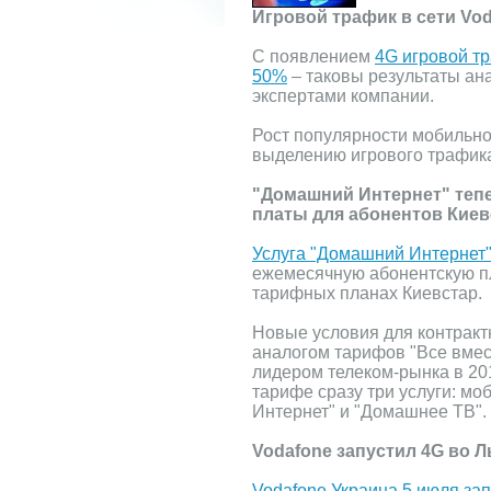
Игровой трафик в сети Vo
C появлением
4G игровой тр
50%
– таковы результаты ан
экспертами компании.
Рост популярности мобильно
выделению игрового трафика
"Домашний Интернет" теп
платы для абонентов Киев
Услуга "Домашний Интернет
ежемесячную абонентскую пл
тарифных планах Киевстар.
Новые условия для контрак
аналогом тарифов "Все вмес
лидером телеком-рынка в 20
тарифе сразу три услуги: м
Интернет" и "Домашнее ТВ".
Vodafone запустил 4G во Л
Vodafone Украина 5 июля зап