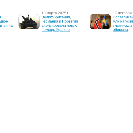
10 марта 2025 г.
17 декабря 
 
Великобритания, 
Норвегия в
двое 
Германия и Норвегия 
млн на усил
ится на 
анонсировали новую 
украинской 
помощь Украине
обороны
26 марта 2024 г.
5 мая 2009 г
ія 
Ісландія виділить 2 млн 
Telenor объ
т 
євро на закупівлю 
финансовые
- 
снарядів для України
за 1 квартал