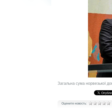
Загальна сума норвезької доп
Оцените новость: