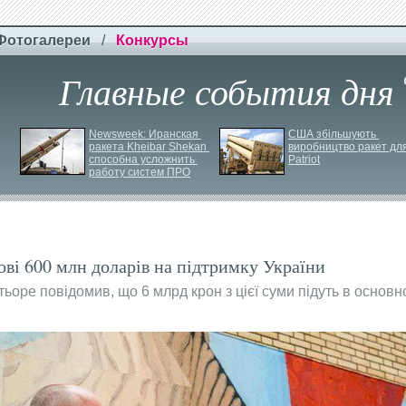
Фотогалереи
/
Конкурсы
Главные события дня
Newsweek: Иранская 
США збільшують 
ракета Kheibar Shekan 
виробництво ракет для
способна усложнить 
Patriot
работу систем ПРО
ові 600 млн доларів на підтримку України
тьоре повідомив, що 6 млрд крон з цієї суми підуть в основ