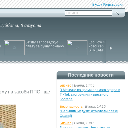
Вход / Регистрация
поиск...
Суббота, 8 августа
Jetstar запроваджує 
EcoFlow готує анонс 
 
плату за ручну поклажу
нової серії станцій - 
STREAM 5000
Последние новости
Бизнес
|
Вчера, 14:45
В Мексике во время прямого эфира в
ному на засоби ППО і ще
TikTok застрелили известного
блогера
Безопасность
|
Вчера, 14:15
"Фальшиві медузи" атакували пляжі
Франції
Бизнес
|
Вчера, 13:45
Зумери починають інвестувати