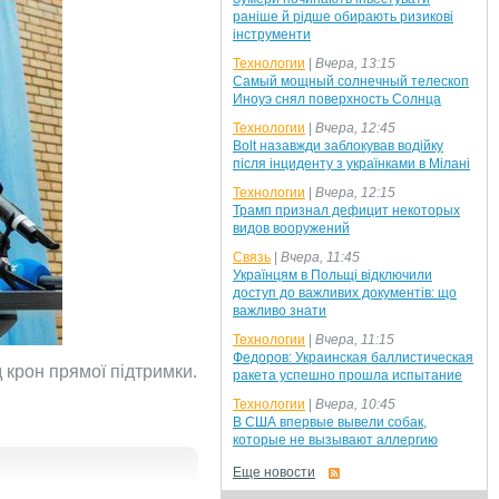
раніше й рідше обирають ризикові
інструменти
Технологии
|
Вчера, 13:15
Самый мощный солнечный телескоп
Иноуэ снял поверхность Солнца
Технологии
|
Вчера, 12:45
Bolt назавжди заблокував водійку
після інциденту з українками в Мілані
Технологии
|
Вчера, 12:15
Трамп признал дефицит некоторых
видов вооружений
Связь
|
Вчера, 11:45
Українцям в Польщі відключили
доступ до важливих документів: що
важливо знати
Технологии
|
Вчера, 11:15
Федоров: Украинская баллистическая
 крон прямої підтримки.
ракета успешно прошла испытание
Технологии
|
Вчера, 10:45
В США впервые вывели собак,
которые не вызывают аллергию
Еще новости