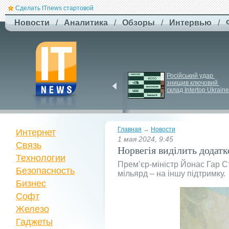
Сделать ITnews стартовой
Новости
/
Аналитика
/
Обзоры
/
Интервью
/
ЗСУ здійснили перший 
Російський удар 
повітряний штурм за 
знищив ключовий 
участю роботів
склад Intertop Ukraine
Главная
→
Новости
Интернет
1 мая 2024, 9:45
Связь
Норвегія виділить додатк
Технологии
Прем’єр-міністр Йонас Гар С
Безопасность
мільярд – на іншу підтримку.
Бизнес
Софт
Железо
Гаджеты