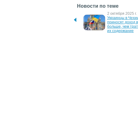
Новости по теме
26 февраля 2026 г.
2 октября 2025 г.
Зеленский: В Украине 
Украинцы в Чехии
определены 230 
приносят доход в
приоритетных 
больше, чем трат
энергетических объектов
их содержание
20 сентября 2024 г.
24 мая 2024 г.
ЄС фінансує оборонні 
Україна та Норвег
заводи України 
фіналізували текс
російськими коштами
безпекової угоди, 
Зеленський