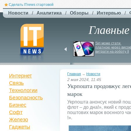
Сделать ITnews стартовой
Новости
/
Аналитика
/
Обзоры
/
Интервью
/
Главные
Російський удар 
Siri може стати 
знищив ключовий 
платною через високі
склад Intertop Ukraine
витрати на роботу ІІ
Главная
→
Новости
Интернет
2 мая 2024, 11:45
Связь
Укрпошта продовжує лег
Технологии
марок
Безопасность
Укрпошта анонсує новий пош
Бизнес
флот – до дна!», який є прод
Софт
поштових марок воєнного ча
!».
Железо
Гаджеты