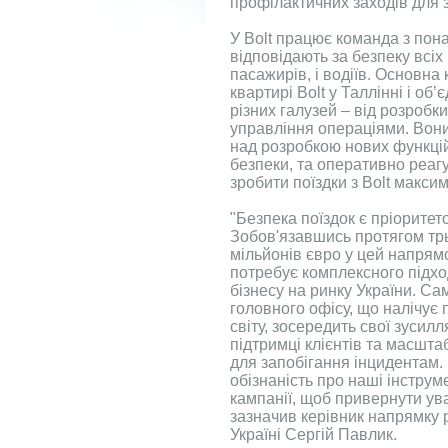
профілактичних заходів для 
У Bolt працює команда з пона
відповідають за безпеку всіх 
пасажирів, і водіїв. Основн
квартирі Bolt у Таллінні і об’
різних галузей – від розроб
управління операціями. Во
над розробкою нових функцій
безпеки, та оперативно реагу
зробити поїздки з Bolt макс
"Безпека поїздок є пріоритет
Зобов'язавшись протягом трь
мільйонів євро у цей напрям
потребує комплексного підхо
бізнесу на ринку України. С
головного офісу, що налічує 
світу, зосередить свої зусилл
підтримці клієнтів та масшт
для запобігання інцидентам
обізнаність про наші інструм
кампанії, щоб привернути ува
зазначив керівник напрямку р
Україні Сергій Павлик.