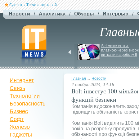
Сделать ITnews стартовой
Новости
/
Аналитика
/
Обзоры
/
Интервью
/
Главны
Newsweek: Иранская 
Siri може стати 
ракета Kheibar Shekan 
платною через високі
способна усложнить 
витрати на роботу ІІ
работу систем ПРО
Главная
→
Новости
Интернет
4 ноября 2024, 14:15
Связь
Bolt інвестує 100 мільйо
Технологии
функцій безпеки
Безопасность
Компанія вдосконалить заход
Бизнес
підвищить обізнаність корист
Софт
Компанія Bolt виділить 100 м
Железо
років на розробку продуктів,
Гаджеты
обізнаності про функції без