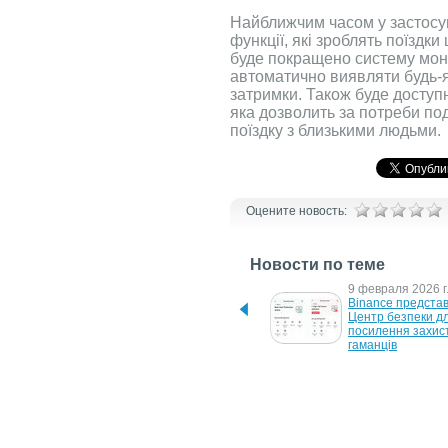
Найближчим часом у застосунк
функції, які зроблять поїздки
буде покращено систему моні
автоматично виявляти будь-я
затримки. Також буде доступн
яка дозволить за потреби по
поїздку з близькими людьми.
Оцените новость:
Новости по теме
1 апреля 2026 г.
9 февраля 2026 г
ЄС виділить Україні €80 
Binance представ
млн доходів від активів РФ
Центр безпеки дл
посилення захис
гаманців
29 января 2025 г.
2 декабря 2024 г.
ЄС виділяє 116 мільйонів 
Uber і Bolt запуст
євро на підтримку 
Парижі сервіси жі
українських школярів у 
таксі
Польщі