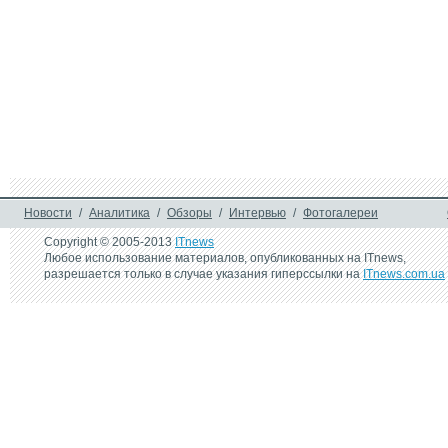
Новости
/
Аналитика
/
Обзоры
/
Интервью
/
Фотогалереи
Copyright © 2005-2013
ITnews
Любое использование материалов, опубликованных на ITnews,
разрешается только в случае указания гиперссылки на
ITnews.com.ua