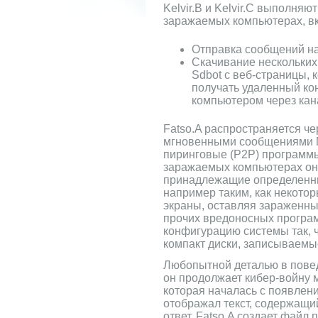
Kelvir.B и Kelvir.C выполняю
заражаемых компьютерах, в
Отправка сообщений н
Скачивание нескольких
Sdbot с веб-страницы,
получать удаленный ко
компьютером через кан
Fatso.A распространяется ч
мгновенными сообщениями M
пиринговые (P2P) программ
заражаемых компьютерах он
принадлежащие определенны
например таким, как некото
экраны, оставляя зараженны
прочих вредоносных програм
конфигурацию системы так, 
компакт диски, записываемы
Любопытной деталью в поведе
он продолжает кибер-войну 
которая началась с появлени
отображал текст, содержащий
ответ, Fatso.A создает файл