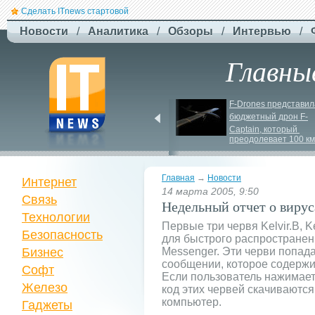
Сделать ITnews стартовой
Новости
/
Аналитика
/
Обзоры
/
Интервью
/
Главны
EcoFlow Alternator 
F-
Drones представила
Charger - ефективна 
бюджетный дрон F-
автомобільна зарядка 
Сaptain, который 
вашої станції
преодолевает 100 км
Главная
→
Новости
Интернет
14 марта 2005, 9:50
Связь
Недельный отчет о вирус
Технологии
Первые три червя Kelvir.B, Ke
Безопасность
для быстрого распростране
Бизнес
Messenger. Эти черви попад
сообщении, которое содержи
Софт
Если пользователь нажимает
Железо
код этих червей скачиваются
компьютер.
Гаджеты