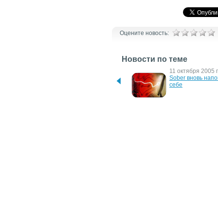
Оцените новость:
Новости по теме
9 июля 2009 г.
11 октября 2005 г
Отчет о вирусной 
Sober вновь напо
активности во 2 квартале 
себе
2009 от PandaLabs
26 мая 2005 г.
4 мая 2005 г.
Националистический 
Эпидемия червя S
спам
зафиксирована в 
Западной Европ
19 апреля 2005 г.
21 марта 2005 г.
Черви пожирают агенства
Недельный отчет 
вирусах и вторж
7 февраля 2005 г.
Новые версии знакомых 
червей и троянцев