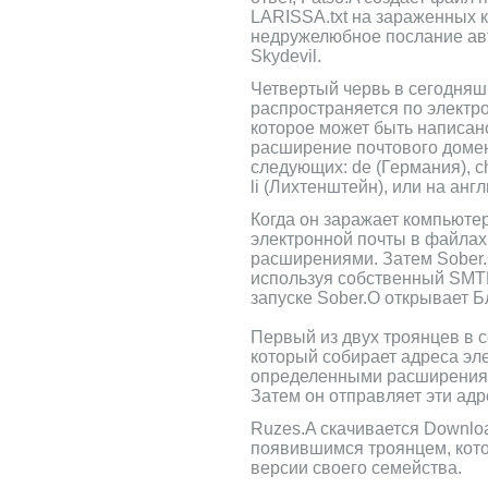
LARISSA.txt на зараженных 
недружелюбное послание авт
Skydevil.
Четвертый червь в сегодняшн
распространяется по электр
которое может быть написан
расширение почтового домен
следующих: de (Германия), c
li (Лихтенштейн), или на анг
Когда он заражает компьютер
электронной почты в файла
расширениями. Затем Sober.
используя собственный SMTP
запуске Sober.O открывает Б
Первый из двух троянцев в с
который собирает адреса эл
определенными расширения
Затем он отправляет эти адр
Ruzes.A скачивается Downlo
появившимся троянцем, кото
версии своего семейства.