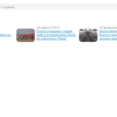
0 оценок
.
18 марта 2019 г.
19 февраля 
Ernest открывает новый 
SkyUp Airlin
бре на 
рейс в итальянскую Геную 
борты и мо
из аэропорта "Киев"
салоны сво
г.
14 февраля 2018 г.
12 ноября 2
мпании 
Ernest открывает из 
Модель Дре
 
аэропорта "Киев" рейс в 
появилась н
6 февраля
Болонью