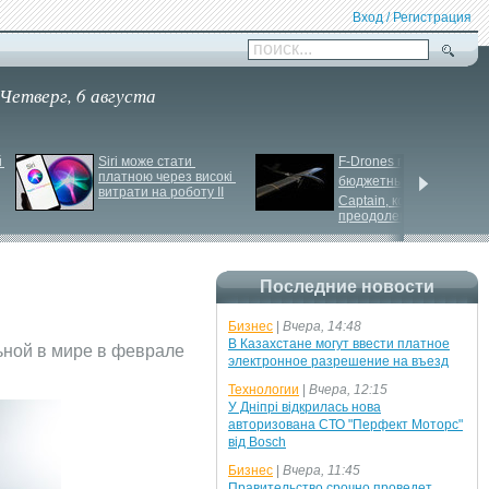
Вход / Регистрация
поиск...
Четверг, 6 августа
 
Siri може стати 
F-
Drones представила 
платною через високі 
бюджетный дрон F-
витрати на роботу ІІ
Сaptain, который 
преодолевает 100 км
Последние новости
Бизнес
|
Вчера, 14:48
В Казахстане могут ввести платное
ьной в мире в феврале
электронное разрешение на въезд
Технологии
|
Вчера, 12:15
У Дніпрі відкрилась нова
авторизована СТО "Перфект Моторс"
від Bosch
Бизнес
|
Вчера, 11:45
Правительство срочно проведет