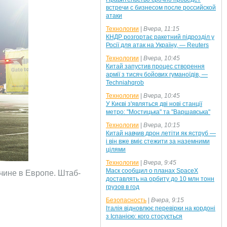
встречи с бизнесом после российской
атаки
Технологии
|
Вчера, 11:15
КНДР розгортає ракетний підрозділ у
Росії для атак на Україну, — Reuters
Технологии
|
Вчера, 10:45
Китай запустив процес створення
армії з тисяч бойових гуманоїдів, —
Techniahqrob
Технологии
|
Вчера, 10:45
У Києві з'являться дві нові станції
метро: "Мостицька" та "Варшавська"
Технологии
|
Вчера, 10:15
Китай навчив дрон летіти як яструб —
і він вже вміє стежити за наземними
цілями
Технологии
|
Вчера, 9:45
Маск сообщил о планах SpaceX
ичине в Европе. Штаб-
доставлять на орбиту до 10 млн тонн
грузов в год
Безопасность
|
Вчера, 9:15
Італія відновлює перевірки на кордоні
з Іспанією: кого стосується