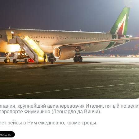
компания, крупнейший авиаперевозчик Италии, пятый по вел
 аэропорте Фиумичино (Леонардо да Винчи).
яет рейсы в Рим ежедневно, кроме среды.