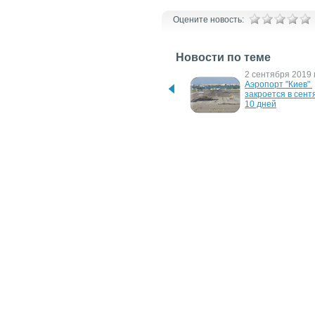
Оцените новость:
Новости по теме
5 ноября 2019 г.
2 сентября 2019 г
Lufthansa может 
Аэропорт "Киев" 
инвестировать до 200 
закроется в сентя
миллионов евро в Alitalia
10 дней
2 апреля 2018 г.
20 февраля 2018 
Ernest объявил об 
Персонал авиако
открытии нового 
Alitalia планирует
итальянского 
забастовку на 2
направления из 
аэропорта "Киев"