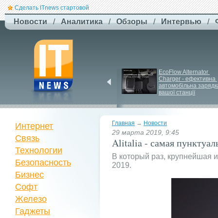
Сделать ITnews стартовой
Новости
/
Аналитика
/
Обзоры
/
Интервью
/
Федоров: "Я не 
EcoFlow Alternator 
соглашусь ни на какую 
Charger - ефективна 
другую должность, 
автомобільна зарядка
кроме министра 
вашої станції
обороны"
Главная
→
Новости
Интернет
29 марта 2019, 9:45
Связь
Alitalia - самая пунктуа
Технологии
В который раз, крупнейшая 
Безопасность
2019.
Бизнес
Софт
Железо
Гаджеты