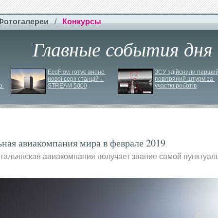
Фотогалереи
/
Конкурсы
Главные события дня
EcoFlow готує анонс 
ЗСУ здійснили перший
нової серії станцій - 
повітряний штурм за 
 
STREAM 5000
участю роботів
льная авиакомпания мира в феврале 2019
итальянская авиакомпания получает звание самой пунктуал