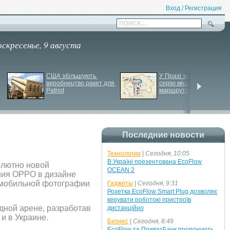
Вход / Регистрация
поиск...
оскресенье, 9 августа
США збільшують 
У Празі запустили 
виробництво ракет для 
серію міських квестів 
Patriot
маршрутами трамваїв
Последние новости
Технологии
|
Сегодня, 10:05
В Україні презентована EcoFlow
олютно новой
OCEAN 2
ния OPPO в дизайне
 мобильной фотографии
Гаджеты
|
Сегодня, 9:31
Розетка EcoFlow Smart Plug дозволяє
керувати роботою пристроїв
дной арене, разработав
дистанційно
и в Украине.
Бизнес
|
Сегодня, 8:49
EcoFlow та ПриватБанк пропонують