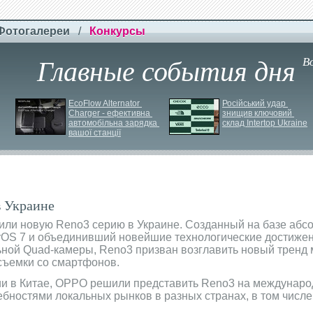
Фотогалереи
/
Конкурсы
Главные события дня
В
EcoFlow Alternator 
Російський удар 
Charger - ефективна 
знищив ключовий 
автомобільна зарядка 
склад Intertop Ukraine
вашої станції
 Украине
ли новую Reno3 серию в Украине. Созданный на базе абс
rOS 7 и объединивший новейшие технологические достиже
ьной Quad-камеры, Reno3 призван возглавить новый тренд
съемки со смартфонов.
и в Китае, OPPO решили представить Reno3 на междунаро
ебностями локальных рынков в разных странах, в том числе 