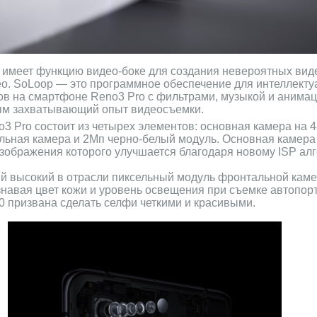
 имеет функцию видео-боке для создания невероятных вид
ео. SoLoop — это программное обеспечение для интеллекту
в на смартфоне Reno3 Pro с фильтрами, музыкой и анимац
лям захватывающий опыт видеосъемки.
 Pro состоит из четырех элементов: основная камера на 4
льная камера и 2Мп черно-белый модуль. Основная камер
изображения которого улучшается благодаря новому ISP алг
й высокий в отрасли пиксельный модуль фронтальной каме
знавая цвет кожи и уровень освещения при съемке автопор
0 призвана сделать селфи четкими и красивыми.