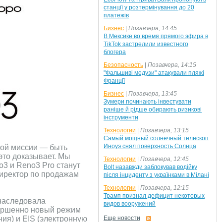
станції у розтермінування до 20
платежів
Бизнес
|
Позавчера, 14:45
В Мексике во время прямого эфира в
TikTok застрелили известного
блогера
Безопасность
|
Позавчера, 14:15
"Фальшиві медузи" атакували пляжі
Франції
Бизнес
|
Позавчера, 13:45
Зумери починають інвестувати
раніше й рідше обирають ризикові
інструменти
Технологии
|
Позавчера, 13:15
Самый мощный солнечный телескоп
Иноуэ снял поверхность Солнца
ной миссии — быть
это доказывает. Мы
Технологии
|
Позавчера, 12:45
o3 и Reno3 Pro станут
Bolt назавжди заблокував водійку
иректор по продажам
після інциденту з українками в Мілані
Технологии
|
Позавчера, 12:15
Трамп признал дефицит некоторых
унаследовала
видов вооружений
вершенно новый режим
ния) и EIS (электронную
Еще новости