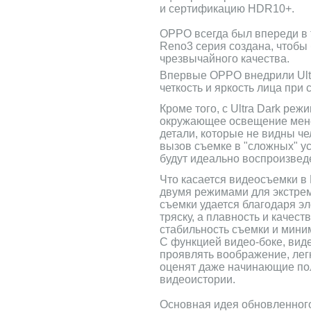
и сертификацию HDR10+.
OPPO всегда был впереди в 
Reno3 серия создана, чтобы
чрезвычайного качества.
Впервые OPPO внедрили Ultra
четкость и яркость лица при
Кроме того, с Ultra Dark ре
окружающее освещение менее
детали, которые не видны че
вызов съемке в "сложных" у
будут идеально воспроизвед
Что касается видеосъемки в R
двумя режимами для экстрем
съемки удается благодаря э
тряску, а плавность и качес
стабильность съемки и мини
С функцией видео-боке, вид
проявлять воображение, лег
оценят даже начинающие пол
видеоистории.
Основная идея обновленного