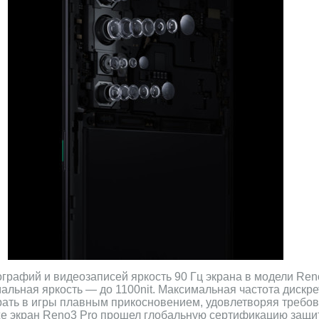
графий и видеозаписей яркость 90 Гц экрана в модели Ren
мальная яркость — до 1100nit. Максимальная частота дискре
рать в игры плавным прикосновением, удовлетворяя требов
е экран Reno3 Pro прошел глобальную сертификацию защи