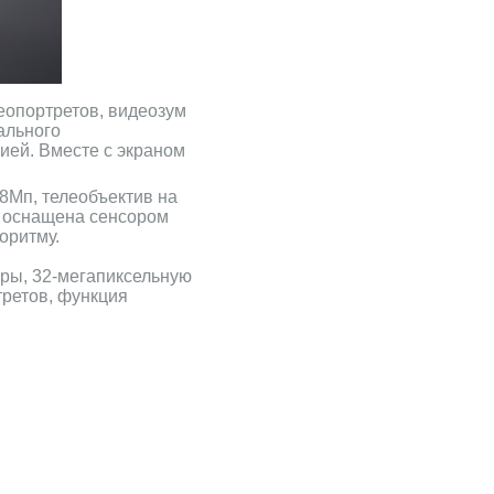
еопортретов, видеозум
ального
ией. Вместе с экраном
8Mп, телеобъектив на
а оснащена сенсором
оритму.
ры, 32-мегапиксельную
третов, функция