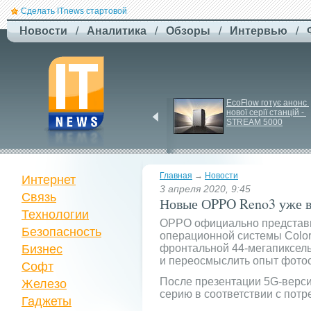
Сделать ITnews стартовой
Новости
/
Аналитика
/
Обзоры
/
Интервью
/
Siri може стати 
EcoFlow готує анонс 
платною через високі 
нової серії станцій - 
витрати на роботу ІІ
STREAM 5000
Главная
→
Новости
Интернет
3 апреля 2020, 9:45
Связь
Новые ОPPO Reno3 уже в
Технологии
OPPO официально представи
Безопасность
операционной системы Colo
Бизнес
фронтальной 44-мегапиксел
и переосмыслить опыт фото
Софт
После презентации 5G-верси
Железо
серию в соответствии с потр
Гаджеты