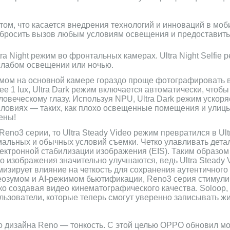
том, что касается внедрения технологий и инноваций в мо
 бросить вызов любым условиям освещения и предоставить
 Night режим во фронтальных камерах. Ultra Night Selfie 
 слабом освещении или ночью.
жимом на основной камере гораздо проще фотографировать в
 1 lux, Ultra Dark режим включается автоматически, чтобы
ловеческому глазу. Используя NPU, Ultra Dark режим ускоря
словиях — таких, как плохо освещенные помещения и улиц
ены!
eno3 серии, то Ultra Steady Video режим превратился в Ultr
альных и обычных условий съемки. Четко улавливать дета
лектронной стабилизации изображения (EIS). Таким образом
тво изображения значительно улучшаются, ведь Ultra Steady
мизирует влияние на четкость для сохранения аутентичного
еозумом и AI-режимом бьютификации, Reno3 серия стимули
ко создавая видео кинематографического качества. Soloop,
ьзователи, которые теперь смогут уверенно записывать ж
 дизайна Reno — тонкость. С этой целью OPPO обновил мо