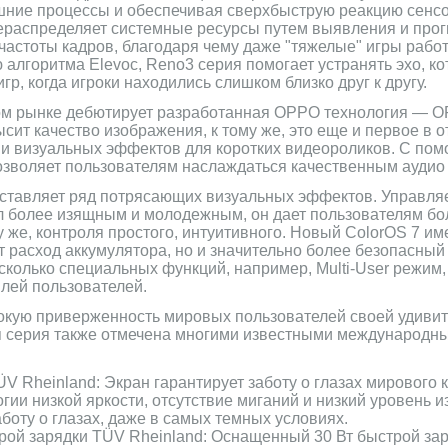
шние процессы и обеспечивая сверхбыструю реакцию сенсо
рераспределяет системные ресурсы путем выявления и про
частоты кадров, благодаря чему даже "тяжелые" игры рабо
ю алгоритма Elevoc, Reno3 серия помогает устранять эхо, к
гр, когда игроки находились слишком близко друг к другу.
ом рынке дебютирует разработанная OPPO технология — O
сит качество изображения, к тому же, это еще и первое в 
и визуальных эффектов для коротких видеороликов. С по
позволяет пользователям наслаждаться качественным аудио
дставляет ряд потрясающих визуальных эффектов. Управл
стал более изящным и молодежным, он дает пользователям б
 же, контроля простого, интуитивного. Новый ColorOS 7 им
 расход аккумулятора, но и значительно более безопасный 
сколько специальных функций, например, Multi-User режим,
лей пользователей.
окую приверженность мировых пользователей своей удиви
я серия также отмечена многими известными международн
 Rheinland: Экран гарантирует заботу о глазах мирового к
и низкой яркости, отсутствие миганий и низкий уровень и
боту о глазах, даже в самых темных условиях.
ой зарядки TÜV Rheinland: Оснащенный 30 Вт быстрой за