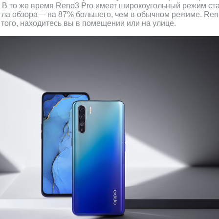
 В то же время Reno3 Pro имеет широкоугольный режим ст
гла обзора— на 87% большего, чем в обычном режиме. Reno
того, находитесь вы в помещении или на улице.