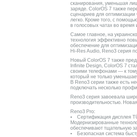
сканирования, уменьшая ли
заряде. ColorOS 7 также пе
сценариев для оптимизации 
легко. Кроме того, с помощь
в голосовых чатах во время и
Самое главное, на украинск
технология эффективно повы
обеспечение для оптимизаци
Hi-Res Audio, Reno3 серия 
Новый ColorOS 7 также пре
Infinite Design, ColorOS 7 
своими телефонами — к тому
который не только уменьшает
В Reno3 серии также есть не
подключать несколько профи
Reno3 серия завоевала шир
производительностью. Нова
Reno3 Pro:
• Сертификация дисплея TÜV
Модернизированные технологи
обеспечивают тщательную за
• Безопасная система быстр