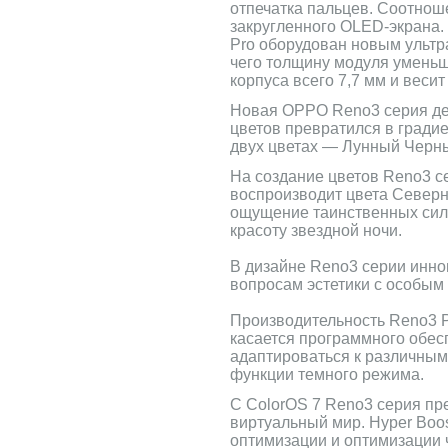
отпечатка пальцев. Соотноше
закругленного OLED-экрана. 
Pro оборудован новым ультр
чего толщину модуля уменьши
корпуса всего 7,7 мм и весит
Новая OPPO Reno3 серия де
цветов превратился в градие
двух цветах — Лунный Черн
На создание цветов Reno3 
воспроизводит цвета Северно
ощущение таинственных сил 
красоту звездной ночи.
В дизайне Reno3 серии инно
вопросам эстетики с особым
Производительность Reno3 P
касается программного обесп
адаптироваться к различным
функции темного режима.
С ColorOS 7 Reno3 серия пр
виртуальный мир. Hyper Boos
оптимизации и оптимизации 