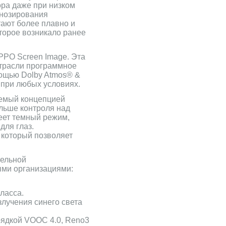
ра даже при низком
гнозирования
тают более плавно и
оторое возникало ранее
PPO Screen Image. Эта
отрасли программное
мощью Dolby Atmos® &
 при любых условиях.
яемый концепцией
ольше контроля над
еет темный режим,
для глаз.
 который позволяет
тельной
ыми организациями:
ласса.
злучения синего света
рядкой VOOC 4.0, Reno3