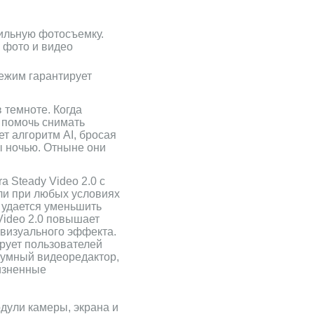
бильную фотосъемку.
 фото и видео
режим гарантирует
 темноте. Когда
 помочь снимать
ет алгоритм AI, бросая
ы ночью. Отныне они
a Steady Video 2.0 с
ли при любых условиях
 удается уменьшить
 Video 2.0 повышает
 визуального эффекта.
рует пользователей
 умный видеоредактор,
изненные
дули камеры, экрана и