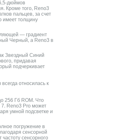
 6,5-дюймов
я. Кроме того, Reno3
ков пальцев, за счет
ro имеет толщину
вляющей — градиент
нный Черный, а Reno3 в
ак Звездный Синий
ового, придавая
торый подчеркивает
 всегда относилась к
до 256 Гб ROM. Что
 7. Reno3 Pro может
аря умной подсветке и
олное погружение в
благодаря сенсорной
 частоту сенсорного