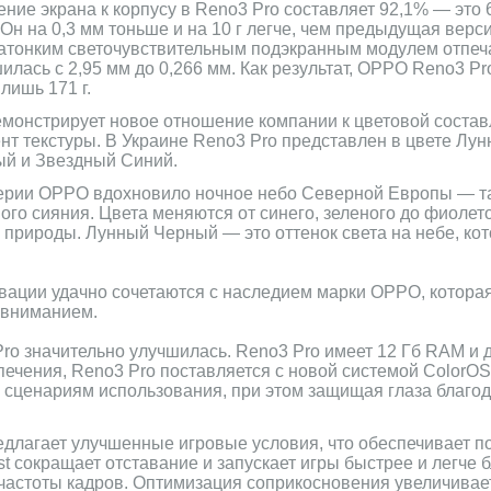
ние экрана к корпусу в Reno3 Pro составляет 92,1% — это
Он на 0,3 мм тоньше и на 10 г легче, чем предыдущая верси
атонким светочувствительным подэкранным модулем отпечат
лась с 2,95 мм до 0,266 мм. Как результат, OPPO Reno3 P
 лишь 171 г.
монстрирует новое отношение компании к цветовой соста
нт текстуры. В Украине Reno3 Pro представлен в цвете Лу
ый и Звездный Синий.
серии OPPO вдохновило ночное небо Северной Европы — т
го сияния. Цвета меняются от синего, зеленого до фиолет
природы. Лунный Черный — это оттенок света на небе, ко
вации удачно сочетаются с наследием марки OPPO, которая
 вниманием.
ro значительно улучшилась. Reno3 Pro имеет 12 Гб RAM и 
ечения, Reno3 Pro поставляется с новой системой ColorOS
 сценариям использования, при этом защищая глаза благод
едлагает улучшенные игровые условия, что обеспечивает п
t сокращает отставание и запускает игры быстрее и легче 
частоты кадров. Оптимизация соприкосновения увеличивает