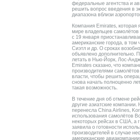
федеральные агентства и ав
решить вопрос введения в э
диапазона вблизи аэропорто
Компания Emirates, которая 
мире владельцев самолётов B
с 19 января приостанавлива
американские города, в том 
Сиэтл и др. О сроках возобн
объявлено дополнительно. П
летать в Нью-Йорк, Лос-Анд
Emirates сказано, что компан
производителями самолётов
власти, чтобы решить опера
снова начать полноценно лет
такая возможность.
В течение дня об отмене ре
другие азиатские компании.
перенесла China Airlines, Kor
использования самолётов Boe
некоторых рейсах в США, а г
заявила о готовности испол
производителей в случае не
американские авиакомпании 