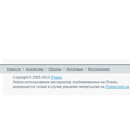
1 апреля 2019 г.
10 ноября 2017 г.
Wizz Air открывает новый 
flydubai и Emirates
рейс из Киева в Лейпциг
анонсировали но
направления для 
пассажиров
2 июля 2007 г.
Air France и KLM 
запустили мобильную 
регистрацию
Новости
/
Аналитика
/
Обзоры
/
Интервью
/
Фотогалереи
Copyright © 2005-2013
ITnews
Любое использование материалов, опубликованных на ITnews,
разрешается только в случае указания гиперссылки на
ITnews.com.ua