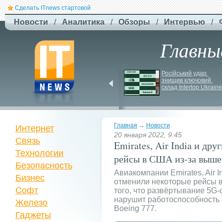
Сделать ITnews стартовой
Новости
/
Аналитика
/
Обзоры
/
Интервью
/
Главны
F-
Drones представила 
Російський удар 
знищив ключовий 
бюджетный дрон F-
склад Intertop Ukraine
Сaptain, который 
преодолевает 100 км
Главная
→
Новости
Интернет
20 января 2022, 9:45
Связь
Emirates, Air India и др
Технологии
рейсы в США из-за выше
Безопасность
Авиакомпании Emirates, Air In
Бизнес
отменили некоторые рейсы в
Софт
того, что развёртывание 5G-
нарушит работоспособность 
Железо
Boeing 777.
Гаджеты