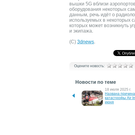
вышки 5G вблизи аэропортов
оборудования некоторых са
данным, речь идёт о радиол
используемых в некоторых с
которых может возникнуть у
и экипажа.
(С)
3dnews
.
Оцените новость:
Новости по теме
26 января 2026 г.
18 июля 2025 г.
Европейские 
Названа причина 
авиакомпании отменяют 
катастрофы Air In
рейсы в страны Ближнего 
июня
Востока
15 августа 2022 г.
10 июля 2020 г.
Wizz Air раздаст 100 000 
Новые маршруты 
бесплатных билетов для 
время пандемии н
украинцев
примере Air India