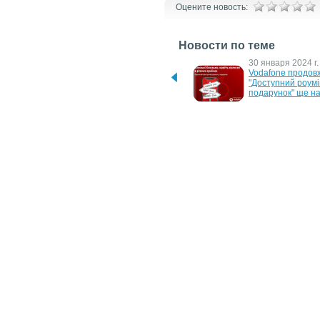
Оцените новость:
Новости по теме
12 июля 2024 г.
30 января 2024 г.
Vodafone продовжує 
Vodafone продовж
доступний роумінг
"Доступний роумін
подарунок" ще на
7 сентября 2022 г.
9 июня 2022 г.
Vodafone запустив послугу 
Vodafone допомо
"Геопошук"
знайти пальне