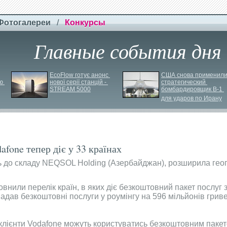
Фотогалереи
/
Конкурсы
Главные события дня
EcoFlow готує анонс 
США снова применили
ю 
нової серії станцій - 
стратегический 
STREAM 5000
бомбардировщик B-
1 
для ударов по Ирану
fone тепер діє у 33 країнах
ть до складу NEQSOL Holding (Азербайджан), розширила гео
нили перелік країн, в яких діє безкоштовний пакет послуг зв
надав безкоштовні послуги у роумінгу на 596 мільйонів грив
 клієнти Vodafone можуть користуватись безкоштовним пакето