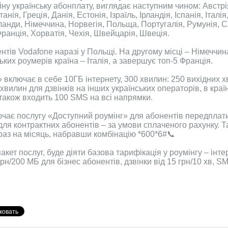
у українську абонплату, виглядає наступним чином: Австрі
нія, Греція, Данія, Естонія, Ізраїль, Ірландія, Іспанія, Італі
анди, Німеччина, Норвегія, Польща, Португалія, Румунія, 
ранція, Хорватія, Чехія, Швейцарія, Швеція.
тів Vodafone наразі у Польщі. На другому місці – Німеччина
ьких роумерів країна – Італія, а завершує топ-5 Франція.
включає в себе 10ГБ інтернету, 300 хвилин: 250 вихідних х
хвилин для дзвінків на інших українських операторів, в краї
т також входить 100 SMS на всі напрямки.
чає послугу «Доступний роумінг» для абонентів передплат
 для контрактних абонентів – за умови сплаченого рахунку. 
раз на місяць, набравши комбінацію *600*6#📞
акет послуг, буде діяти базова тарифікація у роумінгу – інт
рн/200 МБ для бізнес абонентів, дзвінки від 15 грн/10 хв, SM