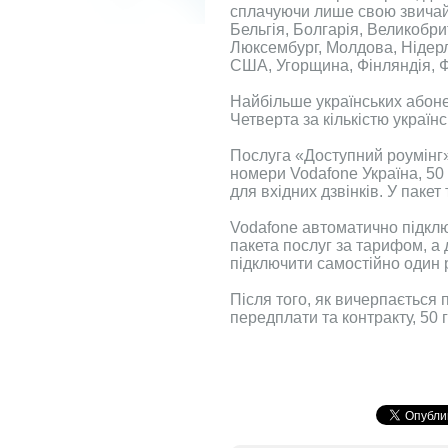
сплачуючи лише свою звичайн
Бельгія, Болгарія, Великобрита
Люксембург, Молдова, Нідерл
США, Угорщина, Фінляндія, Ф
Найбільше українських абонен
Четверта за кількістю українс
Послуга «Доступний роумінг» 
номери Vodafone Україна, 50 
для вхідних дзвінків. У паке
Vodafone автоматично підклю
пакета послуг за тарифом, а
підключити самостійно один 
Після того, як вичерпається п
передплати та контракту, 50 г