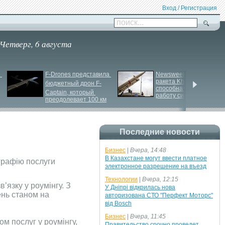
Вход / Регистрация
поиск...
Четверг, 6 августа
 
F-
Drones представила 
Newsweek: Иранская 
ракета Kheibar Shekan 
бюджетный дрон F-
способна усложнить 
Сaptain, который 
работу систем ПРО
преодолевает 100 км
Последние новости
Бизнес
|
Вчера, 14:48
В Казахстане могут ввести платное
графію послуги
электронное разрешение на въезд
Технологии
|
Вчера, 12:15
’язку у роумінгу. З
У Дніпрі відкрилась нова
ень станом на
авторизована СТО "Перфект Моторс"
від Bosch
Бизнес
|
Вчера, 11:45
м послуг у роумінгу,
Правительство срочно проведет