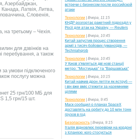
я, Азербайджан,
встречи с бизнесом после российской
я, Канада, Латвія, Литва,
атаки
Словаччина, Словенія,
Технологии
|
Вчера, 11:15
КНДР розгортає ракетний підрозділ у
Росії для атак на Україну, — Reuters
, на третьому – Чехія.
Технологии
|
Вчера, 10:45
Китай запустив процес створення
армії з тисяч бойових гуманоїдів, —
вилин для дзвінків на
Techniahqrob
ні перебування, а також
Технологии
|
Вчера, 10:45
У Києві з'являться дві нові станції
метро: "Мостицька" та "Варшавська"
и за умови підключеного
Також послугу можна
Технологии
|
Вчера, 10:15
Китай навчив дрон летіти як яструб —
і він вже вміє стежити за наземними
цілями
ернет 25 грн/100 МБ для
S 1,5 грн/15 шт.
Технологии
|
Вчера, 9:45
Маск сообщил о планах SpaceX
доставлять на орбиту до 10 млн тонн
грузов в год
Безопасность
|
Вчера, 9:15
Італія відновлює перевірки на кордоні
з Іспанією: кого стосується