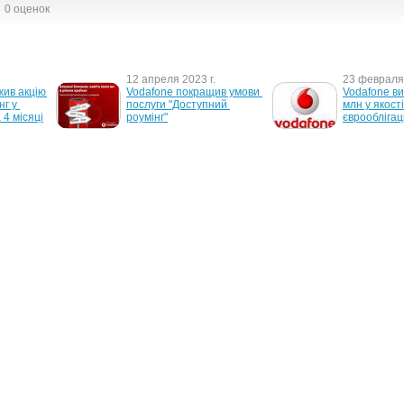
0 оценок
12 апреля 2023 г.
23 февраля 
ив акцію 
Vodafone покращив умови 
Vodafone ви
г у 
послуги "Доступний 
млн у якості 
 4 місяці
роумінг"
єврооблігац
24 мая 2022 г.
13 сентября
же 
"Доступний роумінг" 
NEQSOL Hol
Vodafone діє тепер у 32 
о досрочном
країнах
еврооблигац
$