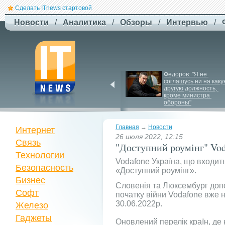
Сделать ITnews стартовой
Новости
/
Аналитика
/
Обзоры
/
Интервью
/
Siri може стати 
Федоров: "Я не 
платною через високі 
соглашусь ни на каку
витрати на роботу ІІ
другую должность, 
кроме министра 
обороны"
Главная
→
Новости
Интернет
26 июля 2022, 12:15
Связь
"Доступний роумінг" Voda
Технологии
Vodafone Україна, що входи
Безопасность
«Доступний роумінг».
Бизнес
Словенія та Люксембург допов
Софт
початку війни Vodafone вже 
30.06.2022р.
Железо
Гаджеты
Оновлений перелік країн, де