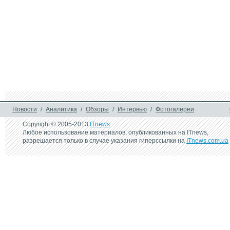
Новости
/
Аналитика
/
Обзоры
/
Интервью
/
Фотогалереи
Copyright © 2005-2013
ITnews
Любое использование материалов, опубликованных на ITnews,
разрешается только в случае указания гиперссылки на
ITnews.com.ua