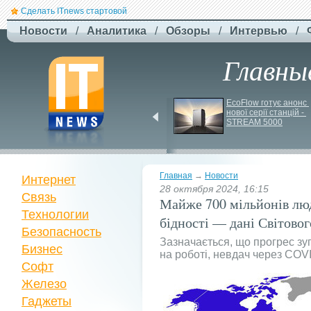
Сделать ITnews стартовой
Новости
/
Аналитика
/
Обзоры
/
Интервью
/
Главны
F-
Drones представила 
EcoFlow готує анонс 
нової серії станцій - 
бюджетный дрон F-
STREAM 5000
Сaptain, который 
преодолевает 100 км
Главная
→
Новости
Интернет
28 октября 2024, 16:15
Связь
Майже 700 мільйонів лю
Технологии
бідності — дані Світовог
Безопасность
Зазначається, що прогрес зуп
Бизнес
на роботі, невдач через COVI
Софт
Железо
Гаджеты