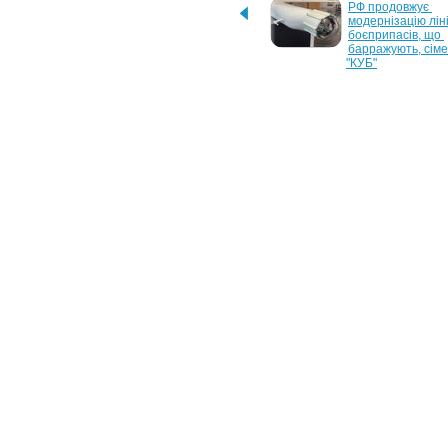
Звіт OPPO зі сталого 
РФ продовжує 
розвитку за 2025 рік
модернізацію ліні
боєприпасів, що 
барражують, сіме
"КУБ"
7 июля 2025 г.
22 ноября 2024 г.
Рівень бідності в Україні 
США переглядают
зріс до 25,2%
ядерну стратегію 
посилення потенц
Китаю та Росії
6 августа 2024 г.
28 августа 2023 г.
Фондовий ринок Японії 
Україна може отр
зазнав найбільшого 
16 вже найближчи
обвалу за всю історію 
— генерал США М
існування
16 июня 2023 г.
Байден підтримує 
спрощений вступ України 
в НАТО — Axios