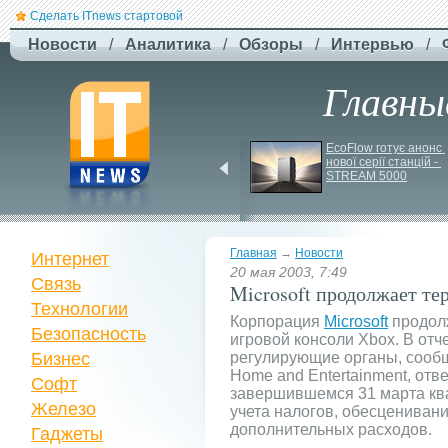
Сделать ITnews стартовой
Новости
/
Аналитика
/
Обзоры
/
Интервью
/
Главны
У Празі запустили 
EcoFlow готує анонс 
серію міських квестів 
нової серії станцій - 
маршрутами трамваїв
STREAM 5000
Главная
→
Новости
Интернет
20 мая 2003, 7:49
Связь
Microsoft продолжает те
Технологии
Корпорация
Microsoft
продолж
Безопасность
игровой консоли Xbox. В отч
Бизнес
регулирующие органы, сообщ
Home and Entertainment, отв
Софт
завершившемся 31 марта ква
Железо
учета налогов, обесценивани
дополнительных расходов.
Гаджеты