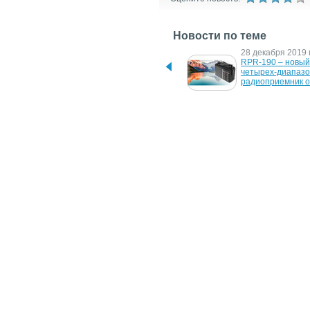
Новости по теме
4 июля 2023 г.
28 декабря 2019 г
Данія купить 
RPR-190 – новый 
артилерійських снарядів 
четырех-диапазо
для ЗСУ на $190 млн
радиоприемник от
19 мая 2010 г.
24 декабря 2009 г
Где можно купить iPad  за 
Twitter покупает M
190 тыс. долл.?
Labs - разработчи
геолокационных 
25 июня 2007 г.
29 мая 2006 г.
Nokia предлагает 
Налог на SMS и e
приложение для ди-джеев 
и любителей караоке
5 декабря 2005 г.
Microsoft теряет $125 на 
каждой xBox 360