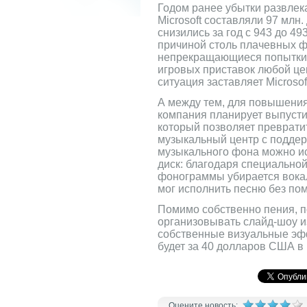
Годом ранее убытки развлек
Microsoft составляли 97 млн
снизились за год с 943 до 4
причиной столь плачевных ф
непрекращающиеся попытки M
игровых приставок любой це
ситуация заставляет Microsof
А между тем, для повышения
компания планирует выпустит
который позволяет преврати
музыкальный центр с поддер
музыкального фона можно ис
диск: благодаря специальной
фонограммы убирается вокал
мог исполнить песню без пом
Помимо собственно пения, п
организовывать слайд-шоу и
собственные визуальные эфф
будет за 40 долларов США в
Оцените новость: