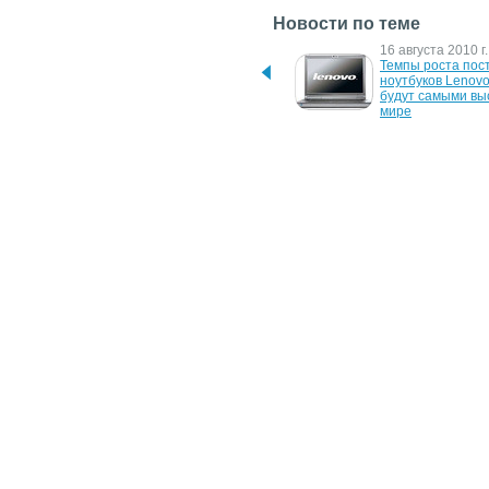
Новости по теме
21 декабря 2010 г.
16 августа 2010 г.
1С-Битрикс открывает 
Темпы роста пост
экспертную лабораторию
ноутбуков Lenovo
будут самыми выс
мире
12 ноября 2007 г.
13 августа 2007 г.
Acer лидирует на рынке 
Asus "обставил" A
ноутбуков в России
продажам ноутбук
России
6 октября 2006 г.
10 августа 2006 г.
В Китае ожидается 
Acer опередил Tos
значительный рост рынка 
мировом рынке н
ноутбуков
2 февраля 2005 г.
Acer лидирует по 
продажам ноутбуков