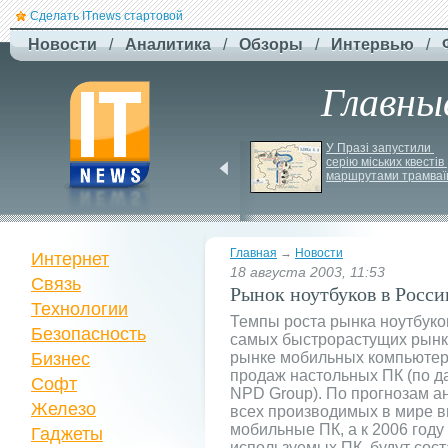
Сделать ITnews стартовой
Новости
/
Аналитика
/
Обзоры
/
Интервью
/
Главны
ЗСУ здійснили перший 
У Празі запустили 
повітряний штурм за 
серію міських квестів 
участю роботів
маршрутами трамваї
Главная
→
Новости
Интернет
18 августа 2003, 11:53
Связь
Рынок ноутбуков в Росси
Технологии
Темпы роста рынка ноутбуков
Безопасность
самых быстрорастущих рынко
Бизнес
рынке мобильных компьюте
продаж настольных ПК (по 
Софт
NPD Group). По прогнозам ан
Железо
всех производимых в мире в
мобильные ПК, а к 2006 год
Гаджеты
используемых ПК, будут сос