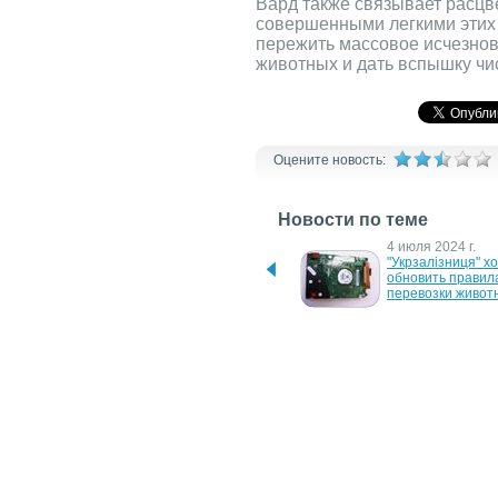
Вард также связывает расцв
совершенными легкими этих
пережить массовое исчезнов
животных и дать вспышку чи
Оцените новость:
Новости по теме
26 ноября 2024 г.
4 июля 2024 г.
В Украине запускают 
"Укрзалізниця" хо
Единый госреестр 
обновить правила
домашних животных
перевозки живот
26 февраля 2007 г.
19 декабря 2006 г
Исчезающие языки 
Найдены новые в
содержат уникальную 
животных и раст
информацию
26 сентября 2006 г.
23 декабря 2005 г
Ученые раскрыли тайну 
Животные - не 
карликовых животных
аукционный лот