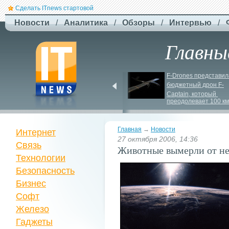
Сделать ITnews стартовой
Новости
/
Аналитика
/
Обзоры
/
Интервью
/
Главны
США збільшують 
F-
Drones представила
виробництво ракет для 
бюджетный дрон F-
Patriot
Сaptain, который 
преодолевает 100 км
Главная
→
Новости
Интернет
27 октября 2006, 14:36
Связь
Животные вымерли от не
Технологии
Безопасность
Бизнес
Софт
Железо
Гаджеты