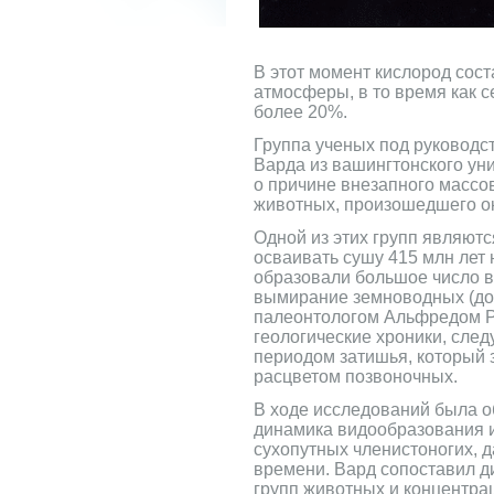
В этот момент кислород сос
атмосферы, в то время как с
более 20%.
Группа ученых под руководс
Варда из вашингтонского ун
о причине внезапного массо
животных, произошедшего ок
Одной из этих групп являют
осваивать сушу 415 млн лет 
образовали большое число 
вымирание земноводных (до
палеонтологом Альфредом Р
геологические хроники, сле
периодом затишья, который
расцветом позвоночных.
В ходе исследований была 
динамика видообразования 
сухопутных членистоногих, 
времени. Вард сопоставил д
групп животных и концентра