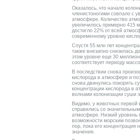
Оказалось, что начало коло
членистоногими совпало с у
атмосфере. Количество атмо
увеличилось примерно 415 м
достигло 22% от всей атмос
современному уровню кисло
Спустя 55 млн лет концентр
также внезапно снизилась до
этом уровне еще 30 миллион
соответствует периоду масс
В последствии снова произо
кислорода в атмосфере и по
снова двинулись покорять су
концентрации кислорода в а
волнами колонизации суши э
Видимо, у животных первой 
справились со значительны
атмосфере. Низкий уровень 
возможности морским позво
пор, пока его концентрация 
значения.