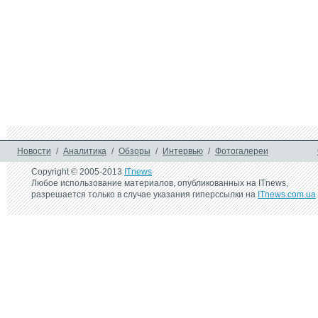
25 апреля 2003 г.
Защитница животных 
просит сделать из нее 
шашлык
Новости
/
Аналитика
/
Обзоры
/
Интервью
/
Фотогалереи
Copyright © 2005-2013
ITnews
Любое использование материалов, опубликованных на ITnews,
разрешается только в случае указания гиперссылки на
ITnews.com.ua