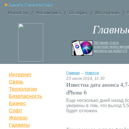
Сделать ITnews стартовой
Новости
/
Аналитика
/
Обзоры
/
Интервью
/
Главны
Jetstar запроваджує 
Siri може стати 
плату за ручну поклажу
платною через високі
витрати на роботу ІІ
Главная
→
Новости
Интернет
23 июля 2014, 11:30
Связь
Известна дата анонса 4,7
Технологии
iPhone 6
Безопасность
Еще несколько дней назад б
Бизнес
уверены в том, что выход 5,
Софт
будет отложен.
Железо
Гаджеты