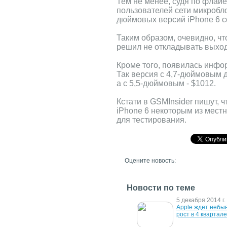
Тем не менее, судя по флайе
пользователей сети микроблог
дюймовых версий iPhone 6 с
Таким образом, очевидно, ч
решил не откладывать выход
Кроме того, появилась инфо
Так версия с 4,7-дюймовым д
а с 5,5-дюймовым - $1012.
Кстати в GSMInsider пишут, 
iPhone 6 некоторым из мест
для тестирования.
Оцените новость:
Новости по теме
29 марта 2016 г.
5 декабря 2014 г.
В следующем году Apple 
Apple ждет небы
может выпустить 
рост в 4 квартале
"стеклянный" iPhone