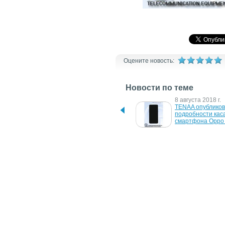
Оцените новость:
Новости по теме
17 сентября 2018 г.
8 августа 2018 г.
TENAA "засветила" 
TENAA опубликов
данные о новом 
подробности каса
смартфоне Oppo
смартфона Oppo
19 июня 2018 г.
14 мая 2018 г.
Huawei Honor V12 
TENAA "засветила
"всплыл" на сайте 
подробности о 
регулятора
безрамочном сма
Vivo X21i
20 марта 2018 г.
15 марта 2018 г.
Первые данные о 
TENAA "засветила
смартфоне Vivo Y71
подробности о 
смартфоне ZTE 