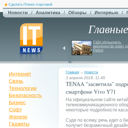
Сделать ITnews стартовой
Новости
/
Аналитика
/
Обзоры
/
Интервью
/
Главны
Jetstar запроваджує 
США збільшують 
плату за ручну поклажу
виробництво ракет дл
Patriot
Главная
→
Новости
Интернет
3 апреля 2018, 11:45
Связь
TENAA "засветила" подр
Технологии
смартфоне Vivo Y71
Безопасность
На официальном сайте китай
Бизнес
телекоммуникационного об
Софт
некоторые подробности каса
Железо
Судя по всему, речь идет о 
Гаджеты
получит безрамочный дизайн,