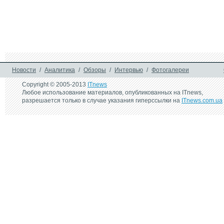
28 сентября 2016 г.
TENAA рассекретил 
некоторые подробности о 
смартфоне Vivo Y55A
Новости
/
Аналитика
/
Обзоры
/
Интервью
/
Фотогалереи
Copyright © 2005-2013
ITnews
Любое использование материалов, опубликованных на ITnews,
разрешается только в случае указания гиперссылки на
ITnews.com.ua