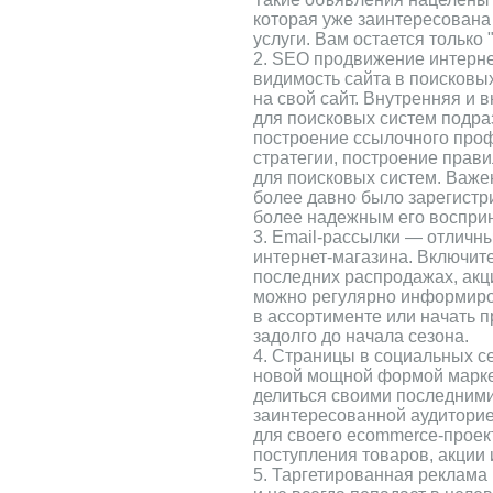
которая уже заинтересована 
услуги. Вам остается только 
2. SEO продвижение интерне
видимость сайта в поисковы
на свой сайт. Внутренняя и
для поисковых систем подра
построение ссылочного про
стратегии, построение прави
для поисковых систем. Важен
более давно было зарегистр
более надежным его восприн
3. Email-рассылки — отличн
интернет-магазина. Включит
последних распродажах, акци
можно регулярно информиро
в ассортименте или начать 
задолго до начала сезона.
4. Страницы в социальных се
новой мощной формой маркет
делиться своими последним
заинтересованной аудиторие
для своего ecommerce-проек
поступления товаров, акции 
5. Таргетированная реклама 