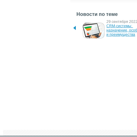
Новости по теме
7 июня 2024 г.
29 сентября 2022 
Продвижение в Тиктоке: 
CRM-системы: 
стратегии для 2024 года
назначение, особ
и преимущества
22 июля 2014 г.
25 октября 2013 г
Продукция ColorWay 
Сейлз-хаус Digi M
продается в МЕТРО
запускает продаж
рекламы по целе
аудиториям
14 апреля 2011 г.
1 декабря 2008 г.
LG представила серию 
Рекламная сеть "Б
дисплеев для 
охватила 27 милл
использования в 
пользователей
общественных местах
4 сентября 2007 г.
HP поддерживает 
стратегию Print 2.0 
запуском глобальной 
маркетинговой кампании