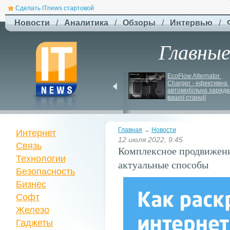
Сделать ITnews стартовой
Новости
/
Аналитика
/
Обзоры
/
Интервью
/
Главны
Siri може стати 
EcoFlow Alternator 
платною через високі 
Charger - ефективна 
витрати на роботу ІІ
автомобільна зарядка
вашої станції
Главная
→
Новости
Интернет
12 июля 2022, 9:45
Связь
Комплексное продвижени
Технологии
актуальные способы
Безопасность
Бизнес
Софт
Железо
Гаджеты