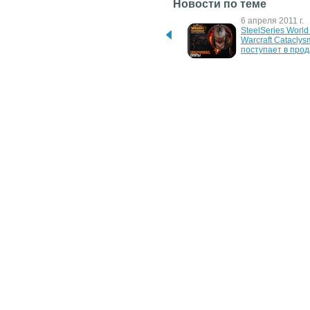
Новости по теме
21 июня 2012 г.
6 апреля 2011 г.
SteelSeries представляет 
SteelSeries World 
беспроводную мышь 
Warcraft Cataclysm
World of Warcraft Wireless 
поступает в про
Mouse
27 июня 2008 г.
1 февраля 2008 г
World of WarCraft хотели 
Vivendi Games 
сделать бесплатной
заработала $1 мл
благодаря World o
WarCraft
24 октября 2006 г.
28 июля 2006 г.
Blizzard Entertainment 
Массовые репресс
отложила крестовый 
World of Warcraft
поход
21 июня 2006 г.
Сражаться с World of 
Warcraft бесполезно!