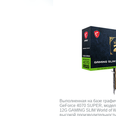
Выполненная на базе графич
GeForce 4070 SUPER, моде
12G GAMING SLIM World of W
высокой производительност