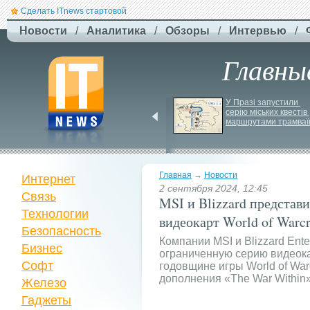
Сделать ITnews стартовой
Новости
/
Аналитика
/
Обзоры
/
Интервью
/
Главны
EcoFlow готує анонс 
У Празі запустили 
нової серії станцій - 
серію міських квестів 
STREAM 5000
маршрутами трамваї
Главная
→
Новости
Интернет
2 сентября 2024, 12:45
Связь
MSI и Blizzard предста
Технологии
видеокарт World of Warcr
Безопасность
Компании MSI и Blizzard Ent
Бизнес
ограниченную серию видеока
Софт
годовщине игры World of Warc
дополнения «The War Within»
Железо
Гаджеты