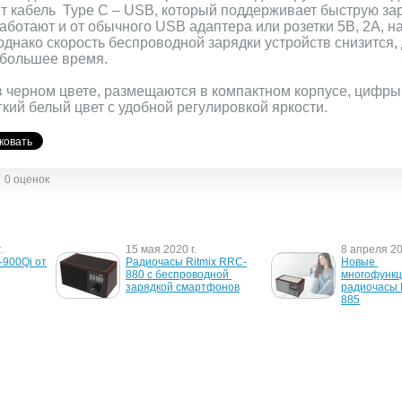
дит кабель Type C – USB, который поддерживает быструю за
ботают и от обычного USB адаптера или розетки 5В, 2А, н
 однако скорость беспроводной зарядки устройств снизится,
 большее время.
в черном цвете, размещаются в компактном корпусе, цифры
кий белый цвет с удобной регулировкой яркости.
0 оценок
.
15 мая 2020 г.
8 апреля 20
900Qi от 
Радиочасы Ritmix RRC-
Новые 
880 с беспроводной 
многофункц
зарядкой смартфонов
радиочасы 
885
9 апреля 2019 г.
23 января 2
IX RRC-
Ritmix RRC-1870T — 
RRC-606 - 
новый радиоприемник за 
компактные
недорого
Ritmix