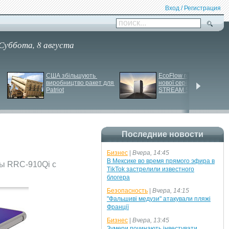
Вход / Регистрация
поиск...
Суббота, 8 августа
США збільшують 
EcoFlow готує анонс 
виробництво ракет для 
нової серії станцій - 
Patriot
STREAM 5000
Последние новости
Бизнес
|
Вчера, 14:45
В Мексике во время прямого эфира в
сы RRC-910Qi с
TikTok застрелили известного
блогера
Безопасность
|
Вчера, 14:15
"Фальшиві медузи" атакували пляжі
Франції
Бизнес
|
Вчера, 13:45
Зумери починають інвестувати