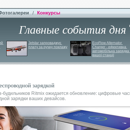
Фотогалереи
/
Конкурсы
Главные события дня
й 
Jetstar запроваджує 
EcoFlow Alternator 
плату за ручну поклажу
Charger - ефективна 
автомобільна зарядка 
вашої станції
беспроводной зарядкой
в-будильников Ritmix ожидается обновление: цифровые ча
дной зарядки ваших девайсов.