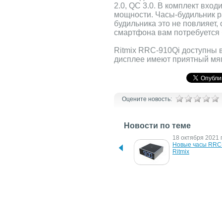
2.0, QC 3.0. В комплект вхо
мощности. Часы-будильник ра
будильника это не повлияет,
смартфона вам потребуется
Ritmix RRC-910Qi доступны 
дисплее имеют приятный мяг
Оцените новость:
Новости по теме
23 июня 2022 г.
18 октября 2021 г
Новые часы-будильники 
Новые часы RRC-
от Ritmix
Ritmix
16 августа 2019 г.
6 мая 2019 г.
Новая стильная модель 
Радиочасы RITM
радиочасов от Ritmix 
1830
RRC-1820