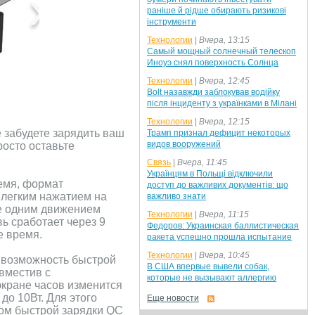
раніше й рідше обирають ризикові
інструменти
Технологии
|
Вчера, 13:15
Самый мощный солнечный телескоп
Иноуэ снял поверхность Солнца
Технологии
|
Вчера, 12:45
Bolt назавжди заблокував водійку
після інциденту з українками в Мілані
Технологии
|
Вчера, 12:15
 забудете зарядить ваш
Трамп признал дефицит некоторых
видов вооружений
осто оставьте
Связь
|
Вчера, 11:45
Українцям в Польщі відключили
емя, формат
доступ до важливих документів: що
 легким нажатием на
важливо знати
же одним движением
Технологии
|
Вчера, 11:15
ь сработает через 9
Федоров: Украинская баллистическая
е время.
ракета успешно прошла испытание
Технологии
|
Вчера, 10:45
 возможность быстрой
В США впервые вывели собак,
вместив с
которые не вызывают аллергию
экране часов изменится
о 10Вт. Для этого
Еще новости
дом быстрой зарядки QC