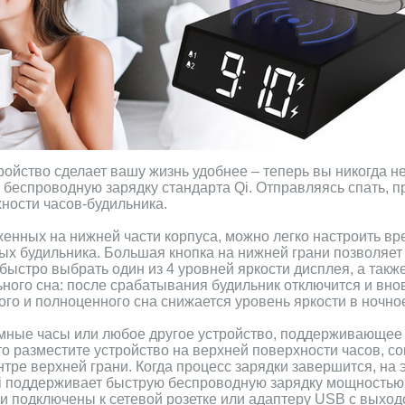
ойство сделает вашу жизнь удобнее – теперь вы никогда не
еспроводную зарядку стандарта Qi. Отправляясь спать, пр
ности часов-будильника.
енных на нижней части корпуса, можно легко настроить вр
ых будильника. Большая кнопка на нижней грани позволяет
быстро выбрать один из 4 уровней яркости дисплея, а так
ного сна: после срабатывания будильник отключится и внов
го и полноценного сна снижается уровень яркости в ночно
умные часы или любое другое устройство, поддерживающее
о разместите устройство на верхней поверхности часов, со
тре верхней грани. Когда процесс зарядки завершится, на 
i поддерживает быструю беспроводную зарядку мощностью д
и подключены к сетевой розетке или адаптеру USB с выхо