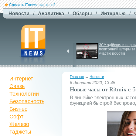
Сделать ITnews стартовой
Новости
/
Аналитика
/
Обзоры
/
Интервью
/
Newsweek: Иранская 
ЗСУ здійснили перши
ракета Kheibar Shekan 
повітряний штурм за 
способна усложнить 
участю роботів
работу систем ПРО
Главная
→
Новости
Интернет
6 февраля 2020, 13:45
Связь
Новые часы от Ritmix с 
Технологии
В линейке электронных часо
Безопасность
функцией быстрой беспрово
Бизнес
Софт
Железо
Гаджеты