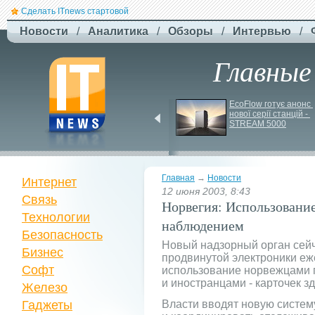
Сделать ITnews стартовой
Новости
/
Аналитика
/
Обзоры
/
Интервью
/
Главные
ЗСУ здійснили перший 
EcoFlow готує анонс 
повітряний штурм за 
нової серії станцій - 
участю роботів
STREAM 5000
Главная
→
Новости
Интернет
12 июня 2003, 8:43
Связь
Норвегия: Использование
Технологии
наблюдением
Безопасность
Новый надзорный орган сей
Бизнес
продвинутой электроники е
Софт
использование норвежцами п
и иностранцами - карточек зд
Железо
Гаджеты
Власти вводят новую систему