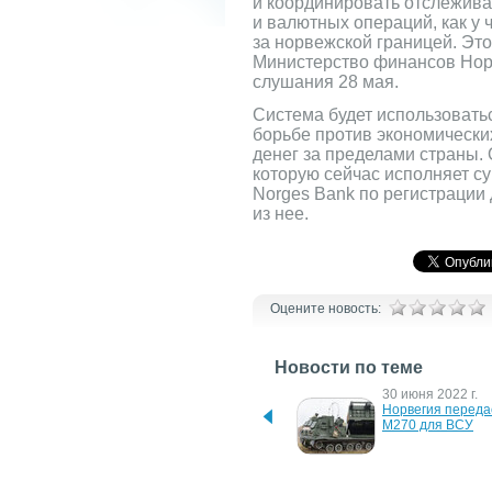
и координировать отслежив
и валютных операций, как у 
за норвежской границей. Это
Министерство финансов Нор
слушания 28 мая.
Система будет использоваться
борьбе против экономически
денег за пределами страны. 
которую сейчас исполняет 
Norges Bank по регистрации
из нее.
Оцените новость:
Новости по теме
4 сентября 2024 г.
30 июня 2022 г.
Пенсионный фонд 
Норвегия переда
Норвегии может продать 
M270 для ВСУ
акции поставщиков 
оружия Израилю