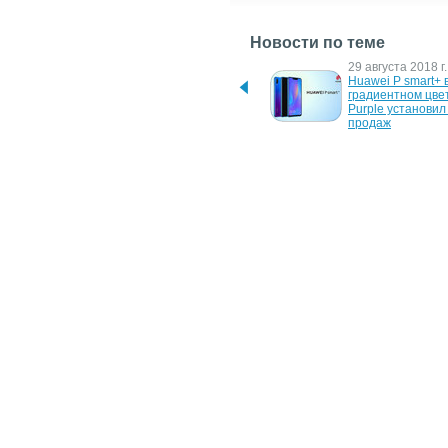
Новости по теме
10 января 2023 г.
29 августа 2018 г.
157 Тбіт/с: Orange та 
Huawei P smart+ в
Huawei встановили у 
градиентном цвете
Франції світовий рекорд 
Purple установил 
передачі даних
продаж
29 сентября 2014 г.
5 мая 2009 г.
Huawei инвестирует 
Telenor объявил 
более 4 млрд долларов в 
финансовые резу
технологии 
за 1 квартал 2009 
фиксированной ШПД
3 февраля 2009 г.
25 июня 2008 г.
Объем продаж Huawei в 
Объемы продаж H
Индии достиг 1.3 млрд. 
Азиатско-Тихооке
долларов
регионе в 2007г. 
уровня 2,5 млрд 
14 января 2005 г.
Пакистан: 83% 
продаваемых в стране 
программ - пиратские