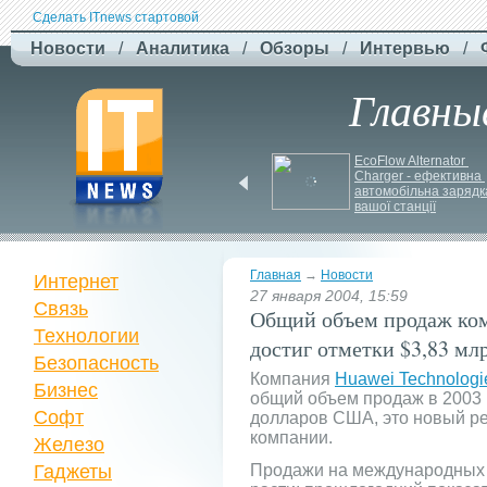
Сделать ITnews стартовой
Новости
/
Аналитика
/
Обзоры
/
Интервью
/
Главны
F-
Drones представила 
EcoFlow Alternator 
Charger - ефективна 
бюджетный дрон F-
автомобільна зарядка
Сaptain, который 
вашої станції
преодолевает 100 км
Главная
→
Новости
Интернет
27 января 2004, 15:59
Связь
Общий объем продаж ком
Технологии
достиг отметки $3,83 млр
Безопасность
Компания
Huawei Technologi
Бизнес
общий объем продаж в 2003 г
Софт
долларов США, это новый ре
компании.
Железо
Гаджеты
Продажи на международных 