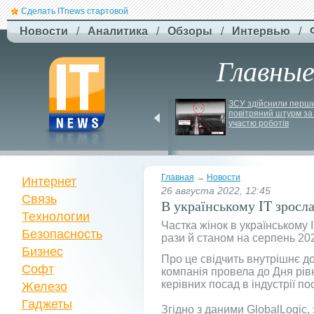
Сделать ITnews стартовой
Новости
/
Аналитика
/
Обзоры
/
Интервью
/
Главны
EcoFlow готує анонс 
ЗСУ здійснили перши
нової серії станцій - 
повітряний штурм за 
STREAM 5000
участю роботів
Главная
→
Новости
Интернет
26 августа 2022, 12:45
Связь
В українському IT зросла
Технологии
Частка жінок в українському I
Безопасность
рази й станом на серпень 20
Бизнес
Про це свідчить внутрішнє до
Софт
компанія провела до Дня рівн
керівних посад в індустрії по
Железо
Гаджеты
Згідно з даними GlobalLogic, 