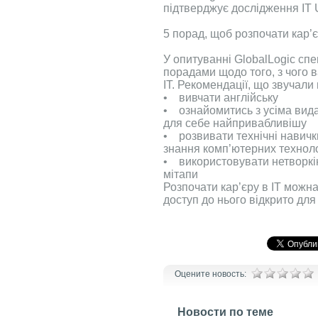
підтверджує дослідження IT 
5 порад, щоб розпочати кар’є
У опитуванні GlobalLogic спе
порадами щодо того, з чого 
IT. Рекомендації, що звучали
• вивчати англійську
• ознайомитись з усіма вида
для себе найпривабливішу
• розвивати технічні навичк
знання комп’ютерних техноло
• використовувати нетворкін
мітапи
Розпочати кар’єру в IT можна 
доступ до нього відкрито для
Оцените новость:
Новости по теме