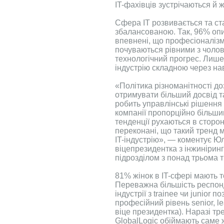
IT-фахівців зустрічаються й ж
Сфера IT розвивається та ст
збалансованою. Так, 96% опи
впевнені, що професіоналізм 
почуваються рівними з чолов
технологічний прогрес. Лише
індустрію складною через на
«Політика різноманітності до
отримувати більший досвід т
робить управлінські рішення
компанії пропорційно більшим
тенденції рухаються в сторо
переконані, що такий тренд 
IT-індустрію», — коментує Ю
віцепрезидентка з інжиніринг
підрозділом з понад трьома 
81% жінок в IT-сфері мають т
Переважна більшість респон
індустрії з trainee чи junior п
професійний рівень senior, 
віце президентка). Наразі тр
GlobalLogic обіймають саме жі