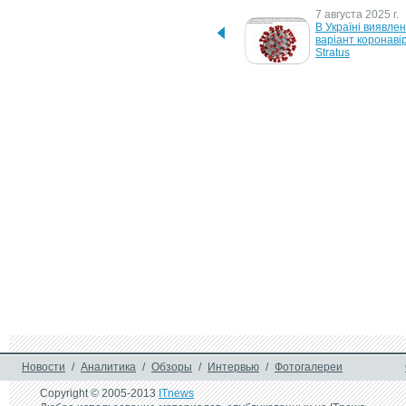
19 февраля 2026 г.
7 августа 2025 г.
На Заході різко зросла 
В Україні виявлен
частка жителів, які вірять у 
варіант коронавір
наближення світової війни
Stratus
12 ноября 2024 г.
15 октября 2024 г
В яких країнах ЄС 
У Києві на 20% зр
зарплати найвищі?
ціни на оренду  к
жовтні
20 марта 2024 г.
19 октября 2023 г
За два роки кількість 
66% українських к
людей із ПТСР зросла 
працюють у дово
майже в чотири рази, — 
режимі, 34% — п
МОЗ
частково
19 марта 2020 г.
За останні дні кількість 
завантажень Privat24 
Android зросла уп’ятеро
Новости
/
Аналитика
/
Обзоры
/
Интервью
/
Фотогалереи
Copyright © 2005-2013
ITnews