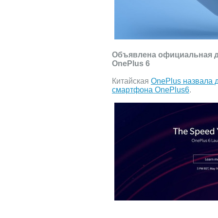
Объявлена официальная д
OnePlus 6
Китайская
OnePlus назвала д
смартфона OnePlus6
.