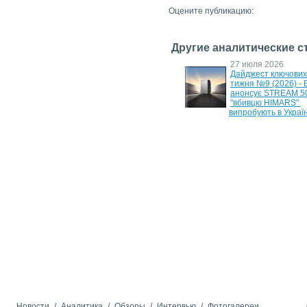
Оцените публикацию:
Другие аналитические с
17 мая 2026
27 июля 2026
Дайджест ключових новин 
Дайджест ключових 
тижня №3 (2026) - 
тижня №9 (2026) - 
портативний холодильник 
анонсує STREAM 500
EcoFlow та нова Logitech G 
"вбивцю HIMARS" 
G512 X
випробують в Україн
6 июля 2026
29 июня 2026
Дайджест ключових новин 
Дайджест ключових 
тижня №7 (2026) - знижка на 
тижня №6 (2026) - 
EcoFlow Lightweight та 
станція EcoFlow DE
анонс Logitech Spotlight 2
1000 Air та новий Z
DUO
10 июня 2026
7 июня 2026
YADEA GT35 та E8S - 
SUNRA H2: оптимал
потужні та комфортні 
електроскутер для 
електроскутери в чотирьох 
щоденних поїздок
кольорах корпусу
26 мая 2026
Дайджест ключових новин 
тижня №4 (2026) - потужний 
повербанк EcoFlow RAPID 
Pro та новий ASUS 
ExpertBook Ultra
Новости
/
Аналитика
/
Обзоры
/
Интервью
/
Фотогалереи