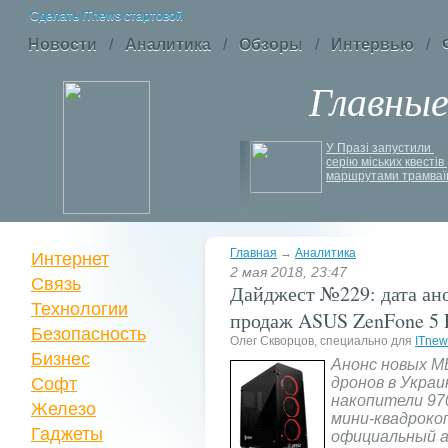
Сделать ITnews стартовой
Новости
/
Аналитика
/
Обзоры
/
Интервью
/
Главны
Siri може стати 
У Празі запустили 
платною через високі 
серію міських квестів 
витрати на роботу ІІ
маршрутами трамваї
Главная
→
Аналитика
Интернет
2 мая 2018, 23:47
Связь
Дайджест №229: дата ано
Технологии
продаж ASUS ZenFone 5 L
Безопасность
Олег Скворцов, специально для
ITnew
Бизнес
Анонс новых ME
Софт
дронов в Укра
накопители 97
Железо
мини-квадроко
Гаджеты
официальный а